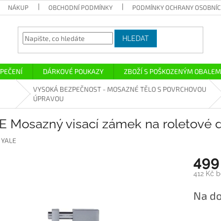
NÁKUP
OBCHODNÍ PODMÍNKY
PODMÍNKY OCHRANY OSOBNÍC
HLEDAT
PEČENÍ
DÁRKOVÉ POUKAZY
ZBOŽÍ S POŠKOZENÝM OBALEM
VYSOKÁ BEZPEČNOST - MOSAZNÉ TĚLO S POVRCHOVOU
ÚPRAVOU
E Mosazný visací zámek na roletové 
:
YALE
499
412 Kč 
Měrná
Na do
cena: