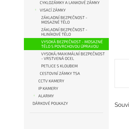
a
CYKLOZÁMKY A LANKOVÉ ZÁMKY
n
VISACÍ ZÁMKY
e
ZÁKLADNÍ BEZPEČNOST -
l
MOSAZNÉ TĚLO
ZÁKLADNÍ BEZPEČNOST -
HLINÍKOVÉ TĚLO
VYSOKÁ BEZPEČNOST - MOSAZNÉ
TĚLO S POVRCHOVOU ÚPRAVOU
VYSOKÁ/MAXIMÁLNÍ BEZPEČNOST
- VRSTVENÁ OCEL
PETLICE S KLOUBEM
CESTOVNÍ ZÁMKY TSA
CCTV KAMERY
IP KAMERY
ALARMY
DÁRKOVÉ POUKAZY
Souvi