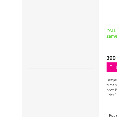
YALE 
záme
Průmě
hodno
399
produ
je
5,0
D
z
5
Bezpe
hvězdi
třmen
proti 
úderů
Popi