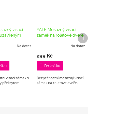
azný visací
YALE Mosazný visací
 uzavřeným
zámek na roletové dveře
Další
produkt
m
Y114B/50/111/1
Na dotaz
Na dotaz
0/123/1
Průměrné
hodnocení
299 Kč
produktu
je
5,0
šíku
Do košíku
z
5
ní visací zámek s
Bezpečnostní mosazný visací
hvězdiček.
y překrytem
zámek na roletové dveře.