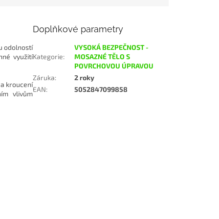
Doplňkové parametry
u odolností
VYSOKÁ BEZPEČNOST -
né využití
Kategorie
:
MOSAZNÉ TĚLO S
POVRCHOVOU ÚPRAVOU
Záruka
:
2 roky
 a kroucení
EAN
:
5052847099858
ním vlivům