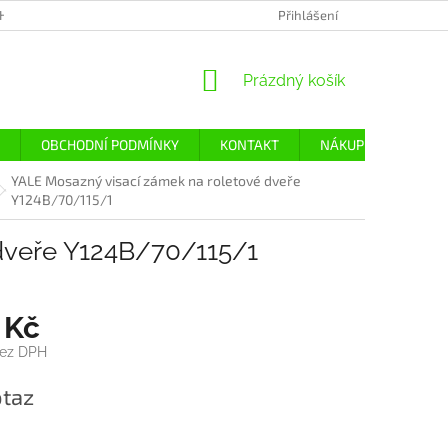
H ÚDAJŮ
Přihlášení
NÁKUPNÍ
Prázdný košík
KOŠÍK
OBCHODNÍ PODMÍNKY
KONTAKT
NÁKUP
DOPRA
YALE Mosazný visací zámek na roletové dveře
Y124B/70/115/1
dveře Y124B/70/115/1
 Kč
bez DPH
taz