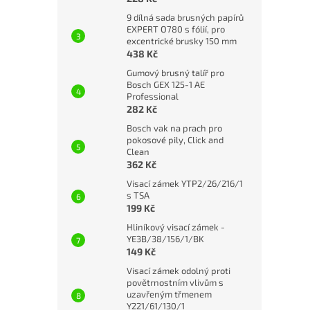
9 dílná sada brusných papírů
EXPERT O780 s fólií, pro
excentrické brusky 150 mm
438 Kč
Gumový brusný talíř pro
Bosch GEX 125-1 AE
Professional
282 Kč
Bosch vak na prach pro
pokosové pily, Click and
Clean
362 Kč
Visací zámek YTP2/26/216/1
s TSA
199 Kč
Hliníkový visací zámek -
YE3B/38/156/1/BK
149 Kč
Visací zámek odolný proti
povětrnostním vlivům s
uzavřeným třmenem
Y221/61/130/1