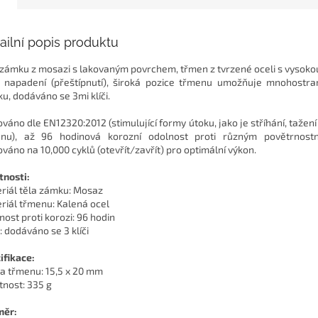
ailní popis produktu
 zámku z mosazi s lakovaným povrchem, třmen z tvrzené oceli s vysoko
i napadení (přeštípnutí), široká pozice třmenu umožňuje mnohostran
u, dodáváno se 3mi klíči.
ováno dle EN12320:2012 (stimulující formy útoku, jako je stříhání, tažení
nu), až 96 hodinová korozní odolnost proti různým povětrnost
ováno na 10,000 cyklů (otevřít/zavřít) pro optimální výkon.
tnosti:
riál těla zámku: Mosaz
riál třmenu: Kalená ocel
nost proti korozi: 96 hodin
: dodáváno se 3 klíči
ifikace:
a třmenu: 15,5 x 20 mm
nost: 335 g
měr: