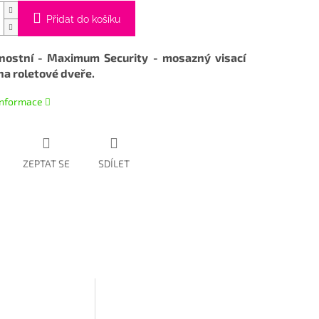
Přidat do košíku
nostní - Maximum Security - mosazný visací
a roletové dveře.
 informace
ZEPTAT SE
SDÍLET