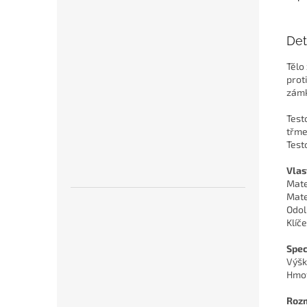
Det
Tělo
prot
zámk
Test
třme
Test
Vlas
Mate
Mate
Odol
Klíče
Spec
Výšk
Hmot
Roz