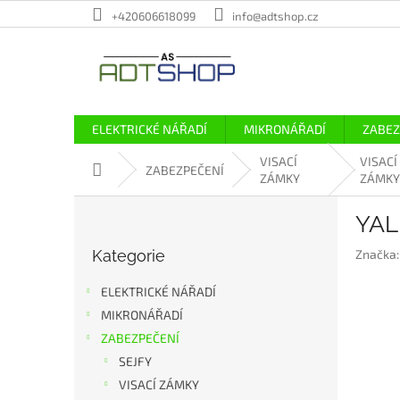
Přejít
+420606618099
info@adtshop.cz
na
obsah
ELEKTRICKÉ NÁŘADÍ
MIKRONÁŘADÍ
ZABEZ
VISACÍ
VISACÍ
Domů
ZABEZPEČENÍ
ZÁMKY
ZÁMKY
P
YAL
o
Přeskočit
s
Kategorie
Značka
kategorie
t
r
ELEKTRICKÉ NÁŘADÍ
a
MIKRONÁŘADÍ
n
ZABEZPEČENÍ
n
í
SEJFY
p
VISACÍ ZÁMKY