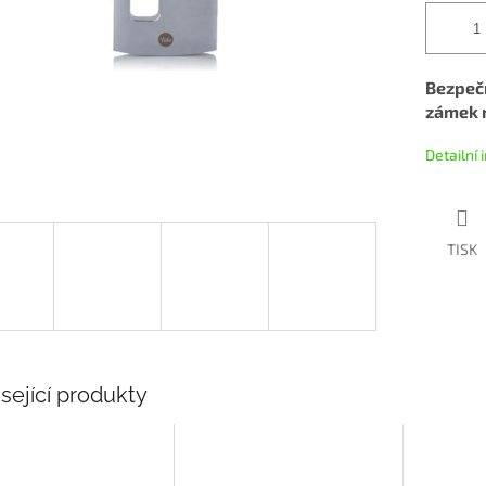
Bezpeč
zámek n
Detailní
TISK
sející produkty