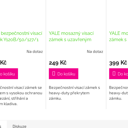
bezpečnostní visací
YALE mosazný visací
YALE mos
k Y120B/50/127/1
zámek s uzavřeným
zámek s
třmenem
třmene
Na dotaz
Na dotaz
Y121B/40/125/1
Y122B/5
rné
Průměrné
Průměrné
cení
hodnocení
hodnocení
 Kč
249 Kč
399 Kč
ktu
produktu
produktu
je
je
5,0
5,0
o košíku
Do košíku
Do ko
z
z
5
5
čnostní visací zámek se
Bezpečnostní visací zámek s
Bezpečnost
ček.
hvězdiček.
hvězdiček.
em s vysokou ochranou
heavy-duty překrytem
heavy-dut
řezání, střihání a
zámku.
zámku.
m kladiva.
s
Diskuze