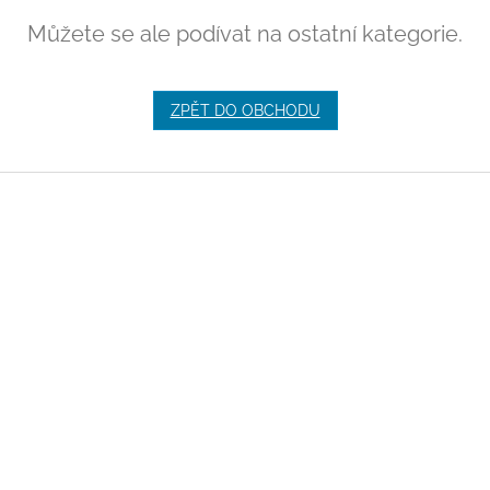
Můžete se ale podívat na ostatní kategorie.
ZPĚT DO OBCHODU
Z
á
p
a
t
í