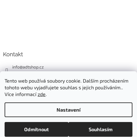
Kontakt
info
@
adtshop.cz
+420606618099
Tento web používá soubory cookie. Dalším procházením
+420724549949
tohoto webu vyjadřujete souhlas s jejich používáním..
Více informací
zde
.
Nastavení
Vytvořil Shoptet
Odmítnout
Souhlasím
Copyright 2026
ADT SHOP
. Všechna práva vyhrazena.