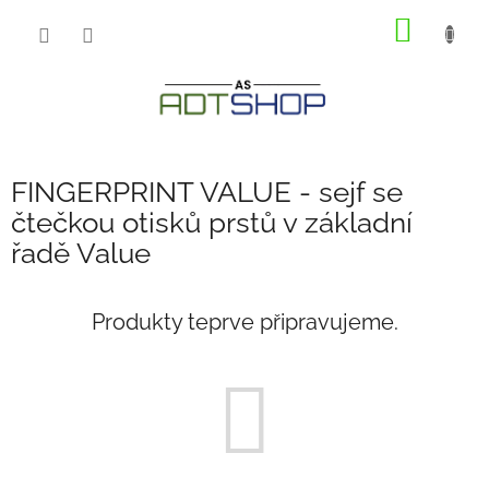
Přejít
NÁKUP
na
obsah
KOŠÍK
FINGERPRINT VALUE - sejf se
čtečkou otisků prstů v základní
řadě Value
Produkty teprve připravujeme.