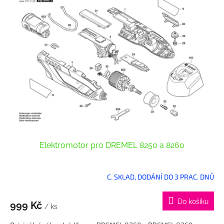
p
i
s
p
r
o
d
u
k
t
ů
Elektromotor pro DREMEL 8250 a 8260
C. SKLAD, DODÁNÍ DO 3 PRAC. DNŮ
Do košíku
999 Kč
/ ks