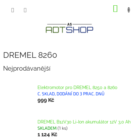
Přejít
NÁKUP
na
obsah
KOŠÍK
DREMEL 8260
Nejprodávanější
Elektromotor pro DREMEL 8250 a 8260
C. SKLAD, DODÁNÍ DO 3 PRAC. DNŮ
999 Kč
DREMEL B12V30 Li-Ion akumulátor 12V 3,0 Ah
SKLADEM
(1 ks)
1 124 Kč