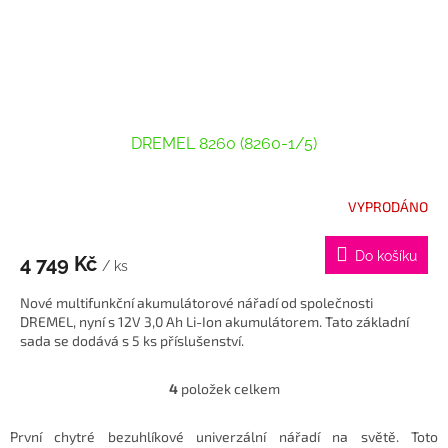
DREMEL 8260 (8260-1/5)
VYPRODÁNO
Do košíku
4 749 Kč
/ ks
Nové multifunkční akumulátorové nářadí od společnosti
DREMEL, nyní s 12V 3,0 Ah Li-Ion akumulátorem. Tato základní
sada se dodává s 5 ks příslušenství.
4
položek celkem
O
v
l
První chytré bezuhlíkové univerzální nářadí na světě. Toto