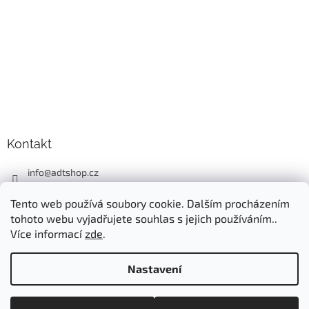
Kontakt
info
@
adtshop.cz
+420606618099
Tento web používá soubory cookie. Dalším procházením
+420724549949
tohoto webu vyjadřujete souhlas s jejich používáním..
Více informací
zde
.
Nastavení
Vytvořil Shoptet