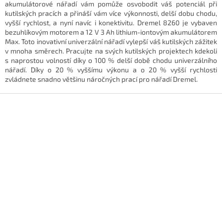
á
akumulátorové nářadí vám pomůže osvobodit váš potenciál při
d
kutilských pracích a přináší vám více výkonnosti, delší dobu chodu,
a
vyšší rychlost, a nyní navíc i konektivitu. Dremel 8260 je vybaven
c
bezuhlíkovým motorem a 12 V 3 Ah lithium-iontovým akumulátorem
í
Max. Toto inovativní univerzální nářadí vylepší váš kutilských zážitek
p
v mnoha směrech. Pracujte na svých kutilských projektech kdekoli
r
s naprostou volností díky o 100 % delší době chodu univerzálního
v
nářadí. Díky o 20 % vyššímu výkonu a o 20 % vyšší rychlosti
k
zvládnete snadno většinu náročných prací pro nářadí Dremel.
y
v
Z
ý
á
p
p
i
a
s
t
u
í