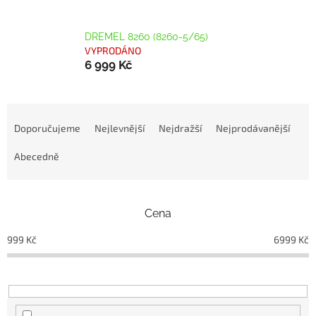
DREMEL 8260 (8260-5/65)
VYPRODÁNO
6 999 Kč
Ř
a
Doporučujeme
Nejlevnější
Nejdražší
Nejprodávanější
z
e
Abecedně
n
í
p
Cena
r
o
999
Kč
6999
Kč
d
u
k
t
ů