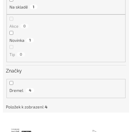
Na skladě
1
Akce
0
Novinka
1
Tip
0
Značky
Dremel
4
Položek k zobrazení:
4
V
ý