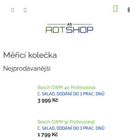
Přejít
NÁKUP
na
obsah
KOŠÍK
Měřicí kolečka
Nejprodávanější
Bosch GWM 40 Professional
C. SKLAD, DODÁNÍ DO 3 PRAC. DNŮ
3 999 Kč
Bosch GWM 32 Professional
C. SKLAD, DODÁNÍ DO 3 PRAC. DNŮ
1 799 Kč