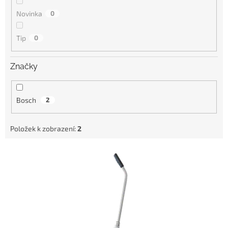
Novinka
0
Tip
0
Značky
Bosch
2
Položek k zobrazení:
2
V
ý
p
i
s
p
r