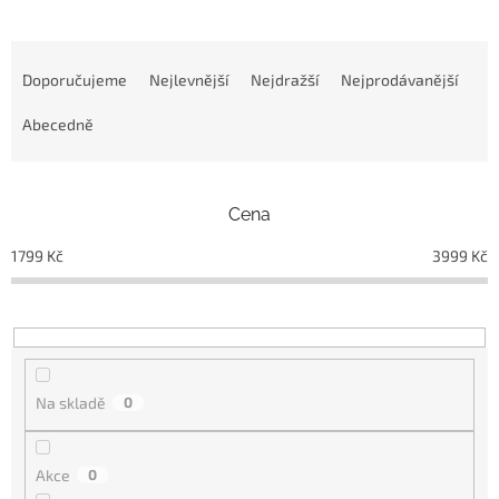
Ř
a
Doporučujeme
Nejlevnější
Nejdražší
Nejprodávanější
z
e
Abecedně
n
í
p
Cena
r
o
1799
Kč
3999
Kč
d
u
k
t
ů
Na skladě
0
Akce
0