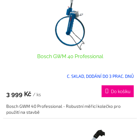
o
d
u
k
t
ů
Bosch GWM 40 Professional
C. SKLAD, DODÁNÍ DO 3 PRAC. DNŮ
Do košíku
3 999 Kč
/ ks
Bosch GWM 40 Professional - Robustní měřicí kolečko pro
použití na stavbě