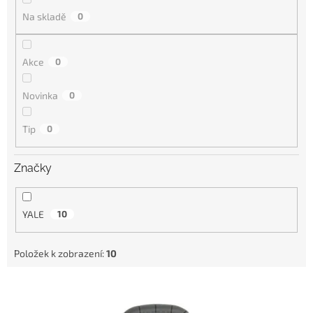
Na skladě
0
Akce
0
Novinka
0
Tip
0
Značky
YALE
10
Položek k zobrazení:
10
V
ý