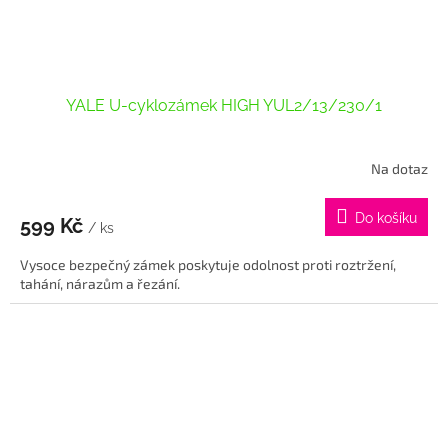
YALE U-cyklozámek HIGH YUL2/13/230/1
Na dotaz
Průměrné
hodnocení
produktu
Do košíku
599 Kč
je
/ ks
5,0
Vysoce bezpečný zámek poskytuje odolnost proti roztržení,
z
tahání, nárazům a řezání.
5
hvězdiček.