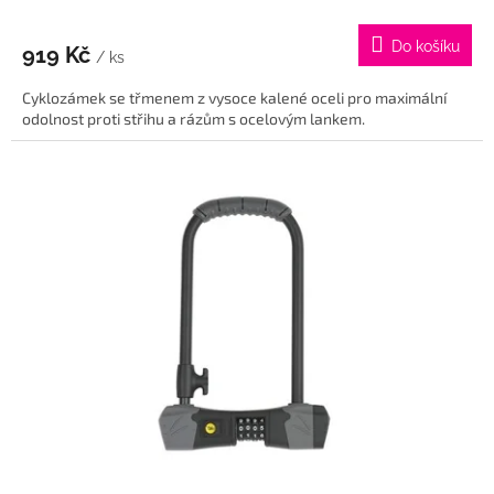
hodnocení
produktu
Do košíku
919 Kč
je
/ ks
5,0
Cyklozámek se třmenem z vysoce kalené oceli pro maximální
z
odolnost proti střihu a rázům s ocelovým lankem.
5
hvězdiček.