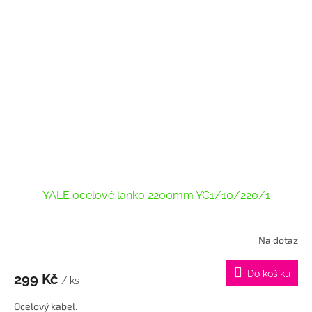
YALE ocelové lanko 2200mm YC1/10/220/1
Na dotaz
Průměrné
hodnocení
produktu
Do košíku
299 Kč
je
/ ks
4,0
Ocelový kabel.
z