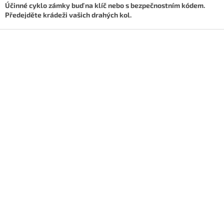
d
Účinné cyklo zámky buď na klíč nebo s bezpečnostním kódem.
a
Předejděte krádeži vašich drahých kol.
c
í
Z
p
á
r
p
v
a
k
t
y
í
v
ý
p
i
s
u