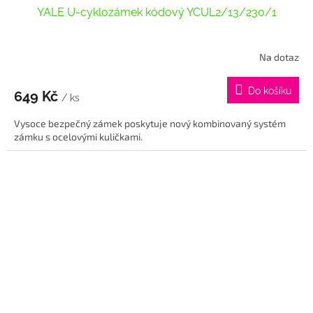
YALE U-cyklozámek kódový YCUL2/13/230/1
Na dotaz
Průměrné
hodnocení
produktu
Do košíku
649 Kč
je
/ ks
5,0
Vysoce bezpečný zámek poskytuje nový kombinovaný systém
z
zámku s ocelovými kuličkami.
5
hvězdiček.