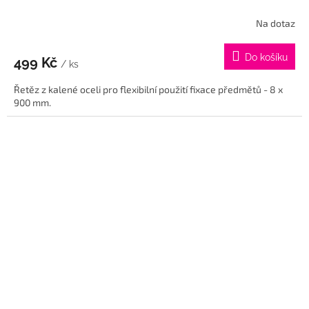
Na dotaz
Průměrné
hodnocení
produktu
Do košíku
499 Kč
je
/ ks
5,0
Řetěz z kalené oceli pro flexibilní použití fixace předmětů - 8 x
z
900 mm.
5
hvězdiček.