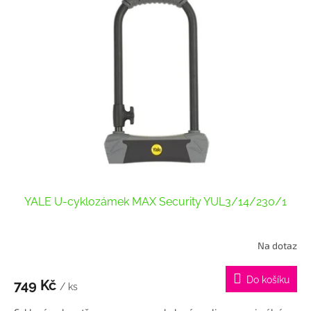
p
i
s
p
r
o
d
u
k
t
ů
YALE U-cyklozámek MAX Security YUL3/14/230/1
Na dotaz
Průměrné
hodnocení
produktu
Do košíku
749 Kč
je
/ ks
5,0