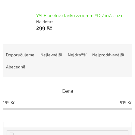
YALE ocelové lanko 2200mm YC1/10/220/1
Na dotaz
299 Kč
Ř
a
Doporučujeme
Nejlevnější
Nejdražší
Nejprodávanější
z
e
Abecedně
n
í
p
Cena
r
o
199
Kč
919
Kč
d
u
k
t
ů