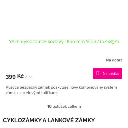
YALE cyklozámek kódový 1800 mm YCC1/10/185/1
Na dotaz
Průměrné
hodnocení
produktu
Do košíku
399 Kč
je
/ ks
4,0
Vysoce bezpečný zámek poskytuje nový kombinovaný systém
z
zámku s ocelovými kuličkami.
5
hvězdiček.
10
položek celkem
O
v
l
CYKLOZÁMKY A LANKOVÉ ZÁMKY
á