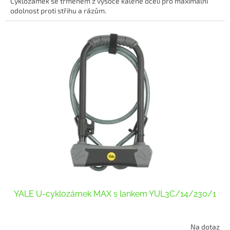
Cyklozámek se třmenem z vysoce kalené oceli pro maximální
z
odolnost proti střihu a rázům.
5
hvězdiček.
YALE U-cyklozámek MAX s lankem YUL3C/14/230/1
Na dotaz
Průměrné