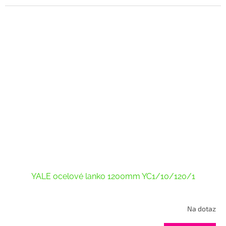
5
hvězdiček.
YALE ocelové lanko 1200mm YC1/10/120/1
Na dotaz
Průměrné
hodnocení