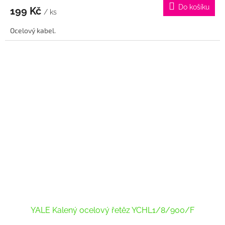
produktu
Do košíku
199 Kč
je
/ ks
5,0
Ocelový kabel.
z
5
hvězdiček.
YALE Kalený ocelový řetěz YCHL1/8/900/F