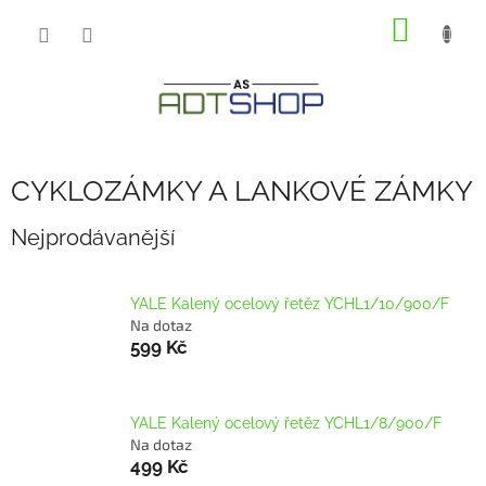
Přejít
NÁKUP
na
obsah
KOŠÍK
CYKLOZÁMKY A LANKOVÉ ZÁMKY
Nejprodávanější
YALE Kalený ocelový řetěz YCHL1/10/900/F
Na dotaz
599 Kč
YALE Kalený ocelový řetěz YCHL1/8/900/F
Na dotaz
499 Kč