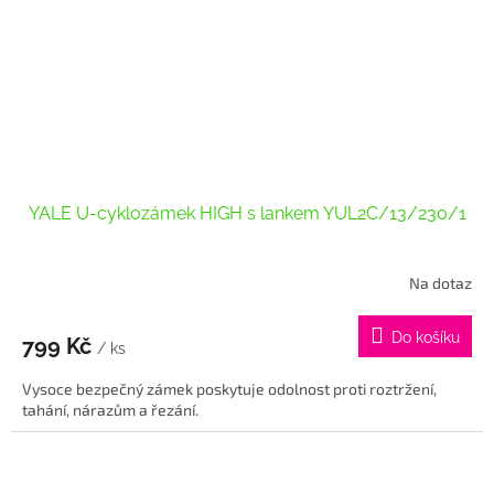
YALE U-cyklozámek HIGH s lankem YUL2C/13/230/1
Na dotaz
Průměrné
hodnocení
produktu
Do košíku
799 Kč
je
/ ks
4,0
Vysoce bezpečný zámek poskytuje odolnost proti roztržení,
z
tahání, nárazům a řezání.
5
hvězdiček.