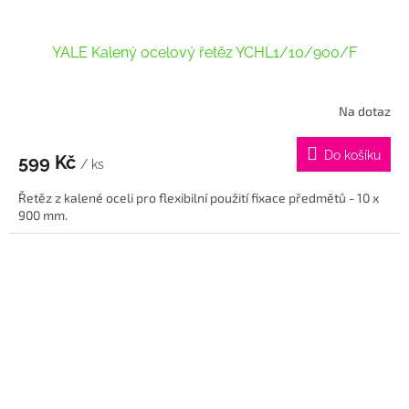
YALE Kalený ocelový řetěz YCHL1/10/900/F
Na dotaz
Průměrné
hodnocení
produktu
Do košíku
599 Kč
je
/ ks
5,0
Řetěz z kalené oceli pro flexibilní použití fixace předmětů - 10 x
z
900 mm.
5
hvězdiček.