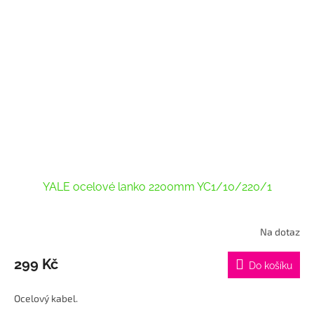
YALE ocelové lanko 2200mm YC1/10/220/1
Na dotaz
Průměrné
hodnocení
produktu
299 Kč
Do košíku
je
4,0
Ocelový kabel.
z
5