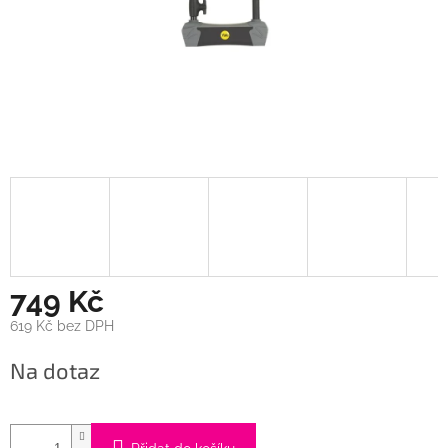
749 Kč
619 Kč bez DPH
Měrná
Na dotaz
cena: