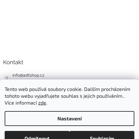
Kontakt
info
@
adtshop.cz
+420606618099
Tento web používá soubory cookie. Dalším procházením
+420724549949
tohoto webu vyjadřujete souhlas s jejich používáním..
Více informací
zde
.
Nastavení
Vytvořil Shoptet
Odmítnout
Souhlasím
Copyright 2026
ADT SHOP
. Všechna práva vyhrazena.