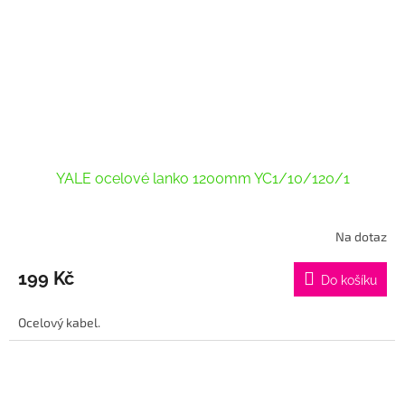
YALE ocelové lanko 1200mm YC1/10/120/1
Na dotaz
Průměrné
hodnocení
produktu
199 Kč
Do košíku
je
5,0
Ocelový kabel.
z
5
hvězdiček.