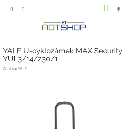
Přejít
NÁKUP
na
obsah
KOŠÍK
YALE U-cyklozámek MAX Security
YUL3/14/230/1
Značka:
YALE