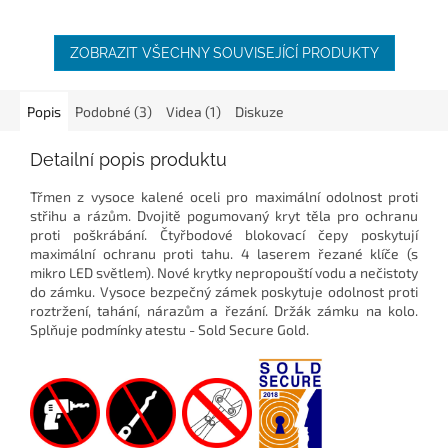
hvězdiček.
ZOBRAZIT VŠECHNY SOUVISEJÍCÍ PRODUKTY
Popis
Podobné (3)
Videa (1)
Diskuze
Detailní popis produktu
Třmen z vysoce kalené oceli pro maximální odolnost proti
střihu a rázům. Dvojitě pogumovaný kryt těla pro ochranu
proti poškrábání. Čtyřbodové blokovací čepy poskytují
maximální ochranu proti tahu. 4 laserem řezané klíče (s
mikro LED světlem). Nové krytky nepropouští vodu a nečistoty
do zámku. Vysoce bezpečný zámek poskytuje odolnost proti
roztržení, tahání, nárazům a řezání. Držák zámku na kolo.
Splňuje podmínky atestu - Sold Secure Gold.