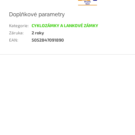
Doplňkové parametry
Kategorie
:
CYKLOZÁMKY A LANKOVÉ ZÁMKY
Záruka
:
2 roky
EAN
:
5052847091890
Z
á
p
a
t
í