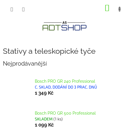
Přejít
NÁKUP
na
obsah
KOŠÍK
Stativy a teleskopické tyče
Nejprodávanější
Bosch PRO GR 240 Professional
C. SKLAD, DODÁNÍ DO 3 PRAC. DNŮ
1 349 Kč
Bosch PRO GR 500 Professional
SKLADEM
(1 ks)
1 099 Kč