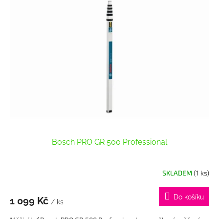
p
i
s
p
r
o
d
u
k
t
ů
Bosch PRO GR 500 Professional
SKLADEM
(1 ks)
Do košíku
1 099 Kč
/ ks