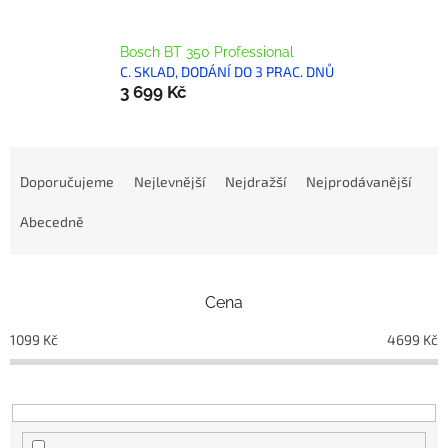
Bosch BT 350 Professional
C. SKLAD, DODÁNÍ DO 3 PRAC. DNŮ
3 699 Kč
Ř
a
Doporučujeme
Nejlevnější
Nejdražší
Nejprodávanější
z
e
Abecedně
n
í
p
Cena
r
o
1099
Kč
4699
Kč
d
u
k
t
ů