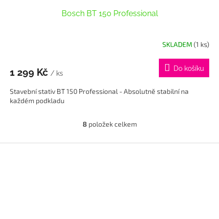
Bosch BT 150 Professional
SKLADEM
(1 ks)
Do košíku
1 299 Kč
/ ks
Stavební stativ BT 150 Professional - Absolutně stabilní na
každém podkladu
8
položek celkem
O
v
l
Z
á
á
d
p
a
a
c
t
í
í
p
r