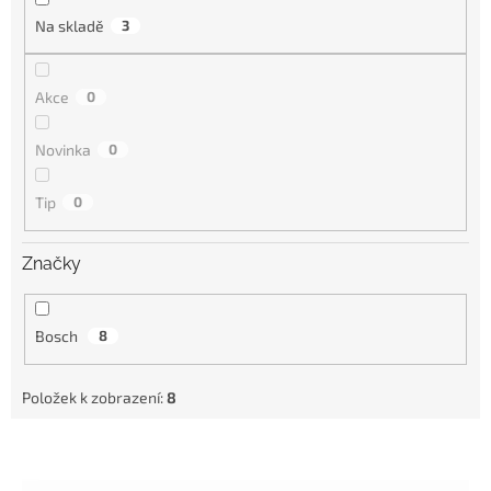
Na skladě
3
Akce
0
Novinka
0
Tip
0
Značky
Bosch
8
Položek k zobrazení:
8
V
ý