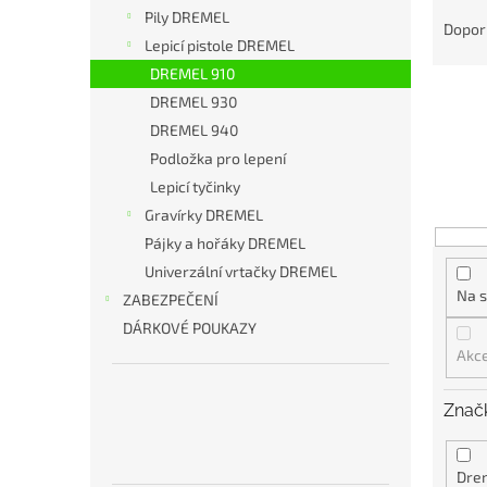
Ř
n
Pily DREMEL
a
e
Dopor
Lepicí pistole DREMEL
z
l
e
DREMEL 910
n
DREMEL 930
í
DREMEL 940
p
Podložka pro lepení
r
Lepicí tyčinky
o
d
Gravírky DREMEL
u
Pájky a hořáky DREMEL
k
Univerzální vrtačky DREMEL
t
Na s
ZABEZPEČENÍ
ů
DÁRKOVÉ POUKAZY
Akc
Znač
Dre