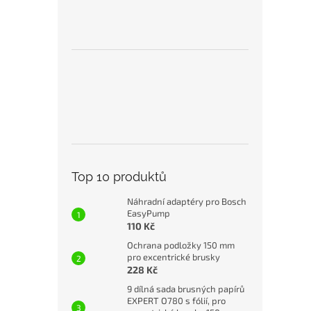
Top 10 produktů
Náhradní adaptéry pro Bosch
EasyPump
110 Kč
Ochrana podložky 150 mm
pro excentrické brusky
228 Kč
9 dílná sada brusných papírů
EXPERT O780 s fólií, pro