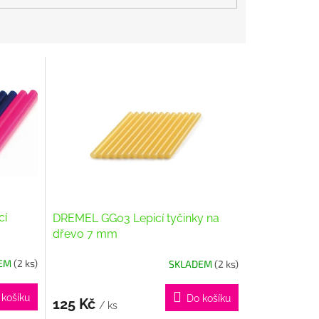
cí
DREMEL GG03 Lepicí tyčinky na
dřevo 7 mm
DEM
(2 ks)
SKLADEM
(2 ks)
 košíku
Do košíku
125 Kč
/ ks