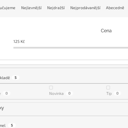
učujeme
Nejlevnější
Nejdražší
Nejprodávanější
Abecedně
Cena
125
Kč
kladě
5
e
0
Novinka
0
Tip
0
ky
mel
5