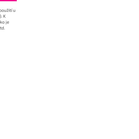
oužití u
. K
ko je
td.