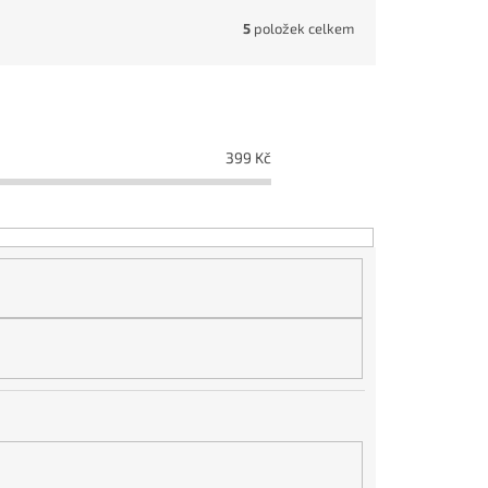
5
položek celkem
399
Kč