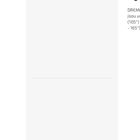
DREMEL
jsou 
(105°)
- 165°
citlivý