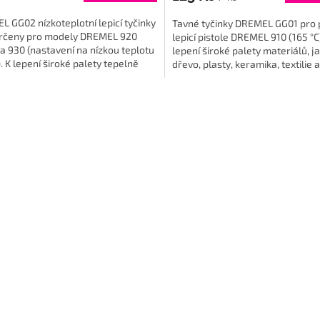
 GG02 nízkoteplotní lepicí tyčinky
Tavné tyčinky DREMEL GG01 pro p
určeny pro modely DREMEL 920
lepicí pistole DREMEL 910 (165 °C)
 a 930 (nastavení na nízkou teplotu
lepení široké palety materiálů, ja
). K lepení široké palety tepelně
dřevo, plasty, keramika, textilie a
ch materiálů...
O
v
l
á
d
a
c
í
p
r
v
k
y
v
ý
p
i