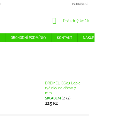
H ÚDAJŮ
Přihlášení
NÁKUPNÍ
Prázdný košík
KOŠÍK
OBCHODNÍ PODMÍNKY
KONTAKT
NÁKUP
DOPRA
DREMEL GG03 Lepicí
tyčinky na dřevo 7
mm
SKLADEM
(2 ks)
125 Kč