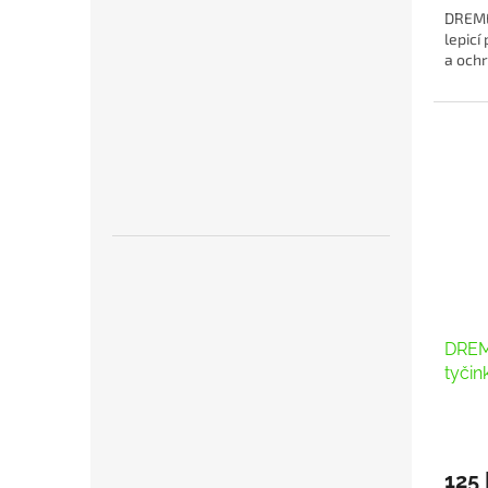
DREMEL
lepicí
a ochr
DREME
tyči
125