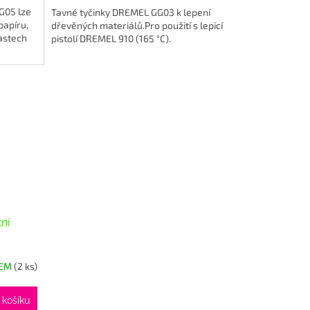
G05 lze
Tavné tyčinky DREMEL GG03 k lepení
papíru,
dřevěných materiálů.Pro použití s lepicí
lastech
pistolí DREMEL 910 (165 °C).
ní
DEM
(2 ks)
 košíku