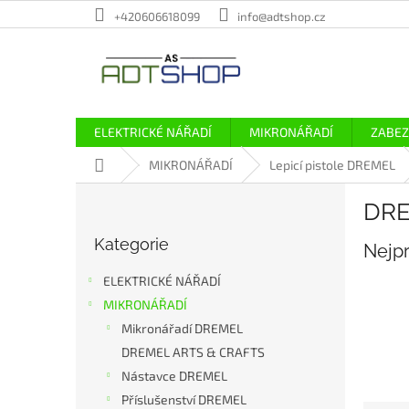
Přejít
+420606618099
info@adtshop.cz
na
obsah
ELEKTRICKÉ NÁŘADÍ
MIKRONÁŘADÍ
ZABEZ
Domů
MIKRONÁŘADÍ
Lepicí pistole DREMEL
P
DRE
o
Přeskočit
s
Kategorie
kategorie
Nejp
t
r
ELEKTRICKÉ NÁŘADÍ
a
MIKRONÁŘADÍ
n
Mikronářadí DREMEL
n
í
DREMEL ARTS & CRAFTS
p
Nástavce DREMEL
a
Příslušenství DREMEL