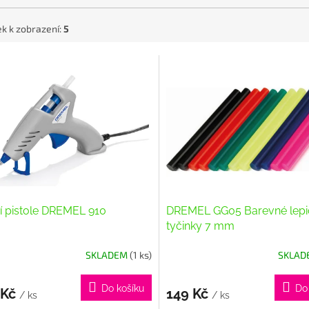
k k zobrazení:
5
í pistole DREMEL 910
DREMEL GG05 Barevné lepi
tyčinky 7 mm
SKLADEM
(1 ks)
SKLA
Do košíku
Do
 Kč
149 Kč
/ ks
/ ks