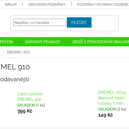
NÁKUP
OBCHODNÍ PODMÍNKY
PODMÍNKY OCHRANY OSOBNÍC
HLEDAT
PEČENÍ
DÁRKOVÉ POUKAZY
ZBOŽÍ S POŠKOZENÝM OBALEM
DREMEL 910
MEL 910
rodávanější
DREMEL GG05
Lepicí pistole
Barevné lepicí
DREMEL 910
tyčinky 7 mm
SKLADEM
(1 ks)
SKLADEM
(2 ks)
399 Kč
149 Kč