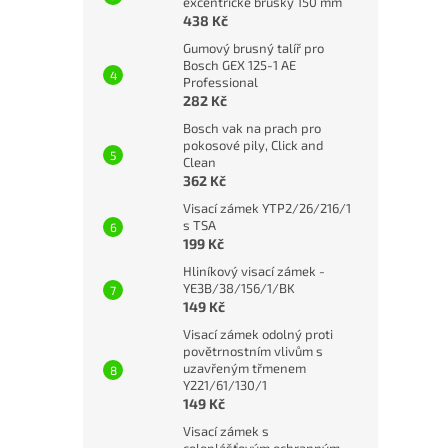
excentrické brusky 150 mm
438 Kč
Gumový brusný talíř pro
Bosch GEX 125-1 AE
Professional
282 Kč
Bosch vak na prach pro
pokosové pily, Click and
Clean
362 Kč
Visací zámek YTP2/26/216/1
s TSA
199 Kč
Hliníkový visací zámek -
YE3B/38/156/1/BK
149 Kč
Visací zámek odolný proti
povětrnostním vlivům s
uzavřeným třmenem
Y221/61/130/1
149 Kč
Visací zámek s