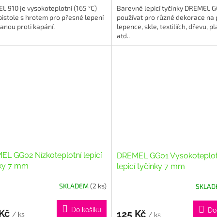
 910 je vysokoteplotní (165 °C)
Barevné lepicí tyčinky DREMEL G
 pistole s hrotem pro přesné lepení
používat pro různé dekorace na 
anou proti kapání.
lepence, skle, textiliích, dřevu, p
atd..
L GG02 Nízkoteplotní lepicí
DREMEL GG01 Vysokoteplot
nky 7 mm
lepicí tyčinky 7 mm
SKLADEM
(2 ks)
SKLA
Do košíku
Do
 Kč
125 Kč
/ ks
/ ks