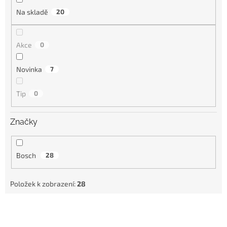
Na skladě
20
Akce
0
Novinka
7
Tip
0
Značky
Bosch
28
Položek k zobrazení:
28
V
ý