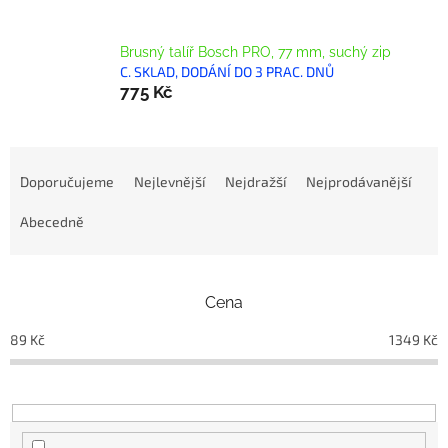
Brusný talíř Bosch PRO, 77 mm, suchý zip
C. SKLAD, DODÁNÍ DO 3 PRAC. DNŮ
775 Kč
Ř
a
Doporučujeme
Nejlevnější
Nejdražší
Nejprodávanější
z
e
Abecedně
n
í
p
Cena
r
o
89
Kč
1349
Kč
d
u
k
t
ů