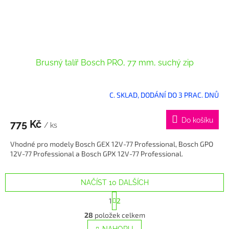
Brusný talíř Bosch PRO, 77 mm, suchý zip
C. SKLAD, DODÁNÍ DO 3 PRAC. DNŮ
Do košíku
775 Kč
/ ks
Vhodné pro modely Bosch GEX 12V-77 Professional, Bosch GPO
12V-77 Professional a Bosch GPX 12V-77 Professional.
NAČÍST 10 DALŠÍCH
S
1
2
t
O
r
28
položek celkem
v
á
NAHORU