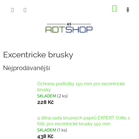
Přejít
NÁKUP
na
obsah
KOŠÍK
Excentricke brusky
Nejprodávanější
Ochrana podložky 150 mm pro excentrické
brusky
SKLADEM
(2 ks)
228 Kč
9 dílná sada brusných papírů EXPERT O780 s
fólií, pro excentrické brusky 150 mm
SKLADEM
(1 ks)
438 Kč