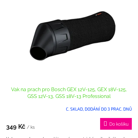
p
i
s
p
r
o
d
u
k
t
ů
Vak na prach pro Bosch GEX 12V-125, GEX 18V-125,
GSS 12V-13, GSS 18V-13 Professional
C. SKLAD, DODÁNÍ DO 3 PRAC. DNŮ
Do košíku
349 Kč
/ ks