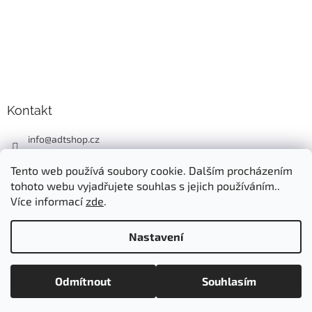
Kontakt
info
@
adtshop.cz
+420606618099
Tento web používá soubory cookie. Dalším procházením
+420724549949
tohoto webu vyjadřujete souhlas s jejich používáním..
Více informací
zde
.
Nastavení
Vytvořil Shoptet
Odmítnout
Souhlasím
Copyright 2026
ADT SHOP
. Všechna práva vyhrazena.