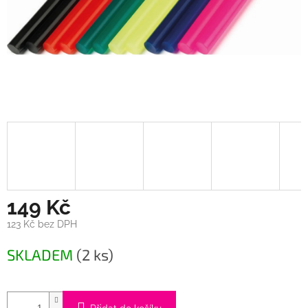
149 Kč
123 Kč bez DPH
Měrná
SKLADEM
(2 ks)
cena: