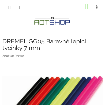
Přejít
NÁKUP
na
obsah
KOŠÍK
DREMEL GG05 Barevné lepicí
tyčinky 7 mm
Značka:
Dremel