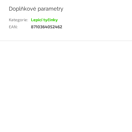
Doplňkové parametry
Kategorie
:
Lepicí tyčinky
EAN
:
8710364052462
Z
á
p
a
t
í