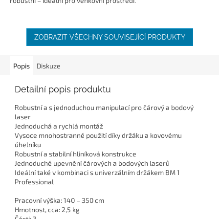
robustní – ideální pro venkovní prostředí.
ZOBRAZIT VŠECHNY SOUVISEJÍCÍ PRODUKTY
Popis
Diskuze
Detailní popis produktu
Robustní a s jednoduchou manipulací pro čárový a bodový
laser
Jednoduchá a rychlá montáž
Vysoce mnohostranné použití díky držáku a kovovému
úhelníku
Robustní a stabilní hliníková konstrukce
Jednoduché upevnění čárových a bodových laserů
Ideální také v kombinaci s univerzálním držákem BM 1
Professional
Pracovní výška: 140 – 350 cm
Hmotnost, cca: 2,5 kg
Části: 3