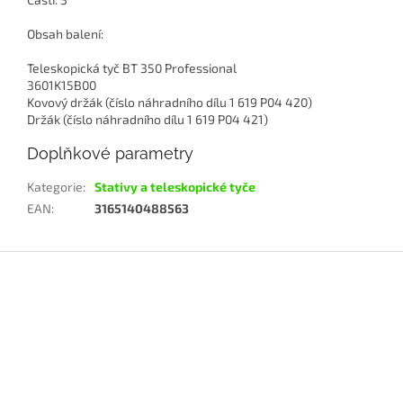
Obsah balení:
Teleskopická tyč BT 350 Professional
3601K15B00
Kovový držák (číslo náhradního dílu 1 619 P04 420)
Držák (číslo náhradního dílu 1 619 P04 421)
Doplňkové parametry
Kategorie
:
Stativy a teleskopické tyče
EAN
:
3165140488563
Z
á
p
a
t
í