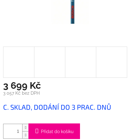
3 699 Kč
3 057 Kč bez DPH
Měrná
C. SKLAD, DODÁNÍ DO 3 PRAC. DNŮ
cena:
Přidat do košíku