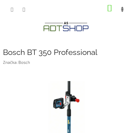
Přejít
NÁKUP
na
obsah
KOŠÍK
Bosch BT 350 Professional
Značka:
Bosch