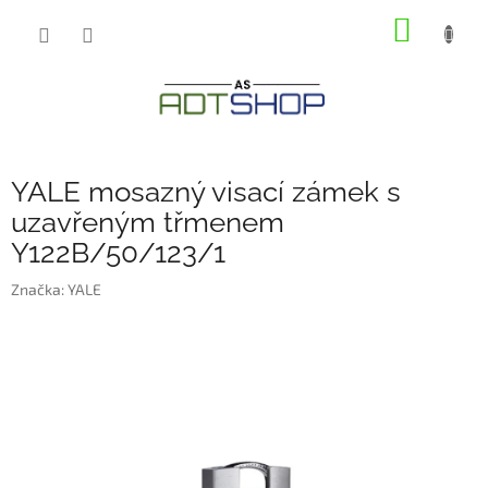
Přejít
NÁKUP
na
obsah
KOŠÍK
YALE mosazný visací zámek s
uzavřeným třmenem
Y122B/50/123/1
Značka:
YALE