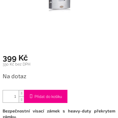
399 Kč
330 Kč bez DPH
Měrná
Na dotaz
cena:
Přidat do košíku
Bezpečnostní visací zámek s heavy-duty překrytem
zámku.