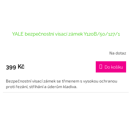
YALE bezpečnostní visací zámek Y120B/50/127/1
Na dotaz
Průměrné
hodnocení
produktu
399 Kč
Do košíku
je
5,0
Bezpečnostní visací zámek se třmenem s vysokou ochranou
z
proti řezání, střihání a úderům kladiva.
5
hvězdiček.