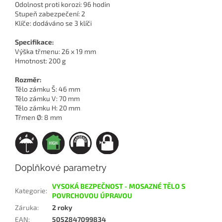
Odolnost proti korozi: 96 hodin
Stupeň zabezpečení: 2
Klíče: dodáváno se 3 klíči
Specifikace:
Výška třmenu: 26 x 19 mm
Hmotnost: 200 g
Rozměr:
Tělo zámku Š: 46 mm
Tělo zámku V: 70 mm
Tělo zámku H: 20 mm
Třmen Ø: 8 mm
Doplňkové parametry
VYSOKÁ BEZPEČNOST - MOSAZNÉ TĚLO S
Kategorie
:
POVRCHOVOU ÚPRAVOU
Záruka
:
2 roky
EAN
:
5052847099834