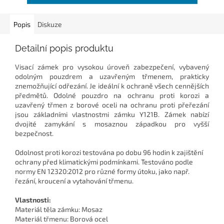
Popis
Diskuze
Detailní popis produktu
Visací zámek pro vysokou úroveň zabezpečení, vybavený
odolným pouzdrem a uzavřeným třmenem, prakticky
znemožňující odřezání. Je ideální k ochraně všech cennějších
předmětů. Odolné pouzdro na ochranu proti korozi a
uzavřený třmen z borové oceli na ochranu proti přeřezání
jsou základními vlastnostmi zámku Y121B. Zámek nabízí
dvojité zamykání s mosaznou západkou pro vyšší
bezpečnost.
Odolnost proti korozi testována po dobu 96 hodin k zajištění
ochrany před klimatickými podmínkami. Testováno podle
normy EN 12320:2012 pro různé formy útoku, jako např.
řezání, kroucení a vytahování třmenu.
Vlastnosti:
Materiál těla zámku: Mosaz
Materiál třmenu: Borová ocel