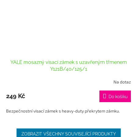
YALE mosazný visací zámek s uzavřeným třmenem
Y121B/40/125/1
Na dotaz
Průměrné
hodnocení
produktu
249 Kč
Do košíku
je
5,0
Bezpečnostní visací zámek s heavy-duty překrytem zámku.
z
5
hvězdiček.
ZOBRAZIT VŠECHNY SOUVISEJÍCÍ PRODUKTY