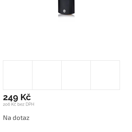
249 Kč
206 Kč bez DPH
Měrná
Na dotaz
cena: