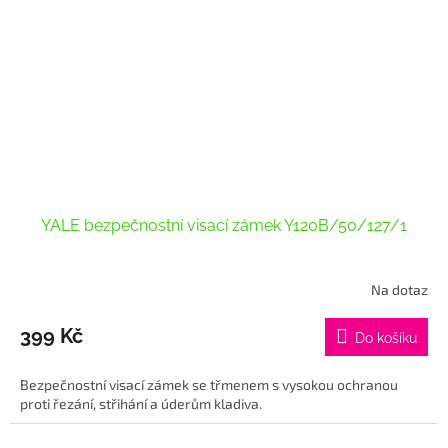
YALE bezpečnostní visací zámek Y120B/50/127/1
Na dotaz
Průměrné
hodnocení
produktu
399 Kč
Do košíku
je
5,0
Bezpečnostní visací zámek se třmenem s vysokou ochranou
z
proti řezání, střihání a úderům kladiva.
5
hvězdiček.