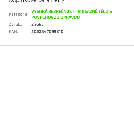
Doplňkové parametry
VYSOKÁ BEZPEČNOST - MOSAZNÉ TĚLO S
Kategorie
:
POVRCHOVOU ÚPRAVOU
Záruka
:
2 roky
EAN
:
5052847099810
Z
á
p
a
t
í