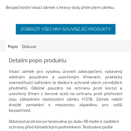
5,0
Bezpečnostní visací zámek s heavy-duty překrytem zámku.
z
5
hvězdiček.
ZOBRAZIT VŠECHNY SOUVISEJÍCÍ PRODUKTY
Popis
Diskuze
Detailní popis produktu
Visací zámek pro vysokou úroveň zabezpečení, vybavený
odolným pouzdrem a uzavřeným třmenem, prakticky
znemožňující odřezání. Je ideální k ochraně všech cennějších
předmětů. Odolné pouzdro na ochranu proti korozi a
uzavřený třmen z borové oceli na ochranu proti přeřezání
jsou základními vlastnostmi zámku Y121B. Zámek nabízí
dvojité zamykání s mosaznou západkou pro vyšší
bezpečnost.
Odolnost proti korozi testována po dobu 96 hodin k zajištění
ochrany před klimatickými podmínkami. Testováno podle