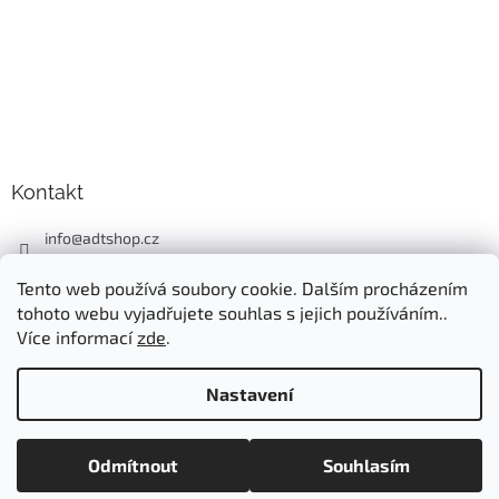
Kontakt
info
@
adtshop.cz
+420606618099
Tento web používá soubory cookie. Dalším procházením
+420724549949
tohoto webu vyjadřujete souhlas s jejich používáním..
Více informací
zde
.
Nastavení
Vytvořil Shoptet
Odmítnout
Souhlasím
Copyright 2026
ADT SHOP
. Všechna práva vyhrazena.