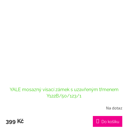
YALE mosazný visací zámek s uzavřeným třmenem
Y122B/50/123/1
Na dotaz
Průměrné
hodnocení
produktu
399 Kč
Do košíku
je