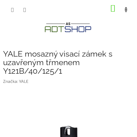
Přejít
NÁKUP
na
obsah
KOŠÍK
YALE mosazný visací zámek s
uzavřeným třmenem
Y121B/40/125/1
Značka:
YALE