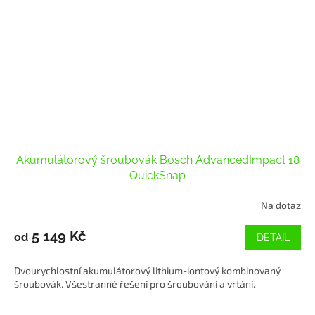
Akumulátorový šroubovák Bosch AdvancedImpact 18
QuickSnap
Na dotaz
5 149 Kč
od
DETAIL
Dvourychlostní akumulátorový lithium-iontový kombinovaný
šroubovák. Všestranné řešení pro šroubování a vrtání.