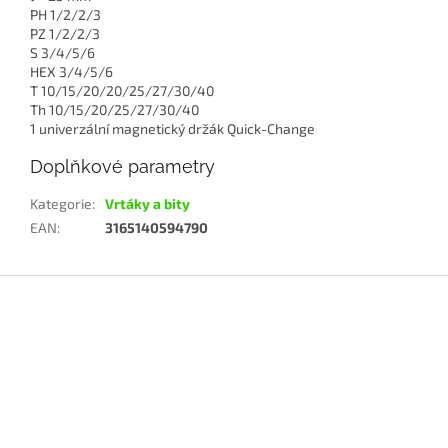
PH 1/2/2/3
PZ 1/2/2/3
S 3/4/5/6
HEX 3/4/5/6
T 10/15/20/20/25/27/30/40
Th 10/15/20/25/27/30/40
1 univerzální magnetický držák Quick-Change
Doplňkové parametry
Kategorie
:
Vrtáky a bity
EAN
:
3165140594790
Z
á
p
a
t
í