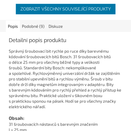
ZOBRAZIT VŠECHNY SOUVISEJÍCÍ PRODUKTY
Popis
Podobné (9)
Diskuze
Detailní popis produktu
Správný šroubovací bit rychle po ruce díky barevnému
kódování šroubovacích bitů Bosch. 31 šroubovacích bitů
o délce 25 mm pro všechny běžné typy a velikosti
šroubů. Standardní bity Bosch: nekomplikované
a spolehlivé. Rychlovýměnný univerzální držák se zajištěním
pro stabilní upevnění bitů a rychlou výměnu. Šroub v bitu
dobře drží díky magnetům integrovaným v adaptéru. Bity
s barevným kódováním pro rychlý přehled a rychlý přístup ke
správnému bitu. Praktické uložení v šikovném boxu
s praktickou sponou na pásek. Hodí se pro všechny značky
elektrického nářadí.
Obsah:
31 šroubovacích nástavců s barevným značením
l = 25 mm