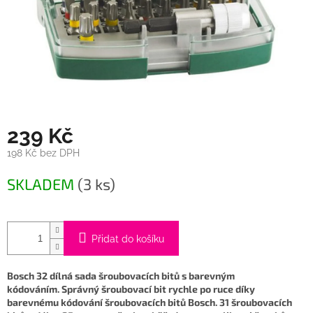
239 Kč
198 Kč bez DPH
Měrná
SKLADEM
(3 ks)
cena:
Přidat do košíku
Bosch 32 dílná sada šroubovacích bitů s barevným
kódováním. Správný šroubovací bit rychle po ruce díky
barevnému kódování šroubovacích bitů Bosch. 31 šroubovacích