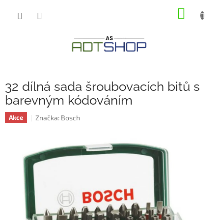
Přejít
NÁKUP
na
obsah
KOŠÍK
32 dílná sada šroubovacích bitů s
barevným kódováním
Značka:
Bosch
Akce