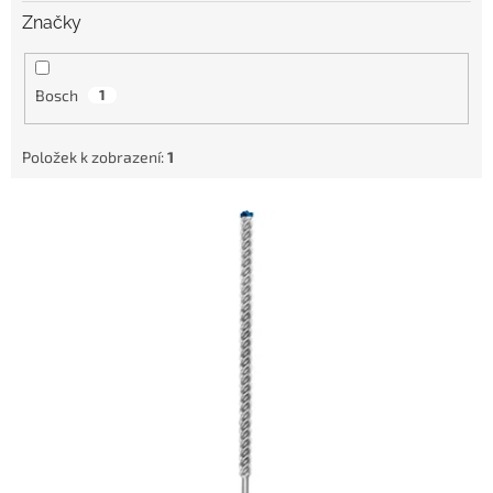
Značky
Bosch
1
Položek k zobrazení:
1
V
ý
p
i
s
p
r
o
d
u
k
t