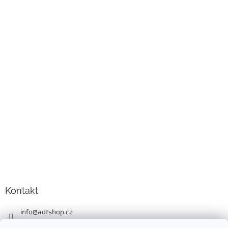
Kontakt
info
@
adtshop.cz
+420606618099