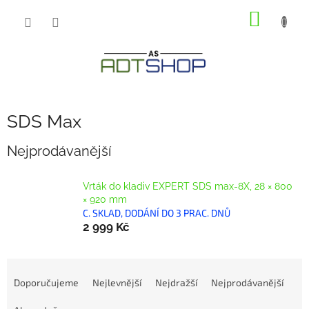
Přejít
NÁKUP
na
obsah
KOŠÍK
SDS Max
Nejprodávanější
Vrták do kladiv EXPERT SDS max-8X, 28 × 800
× 920 mm
C. SKLAD, DODÁNÍ DO 3 PRAC. DNŮ
2 999 Kč
Ř
a
Doporučujeme
Nejlevnější
Nejdražší
Nejprodávanější
z