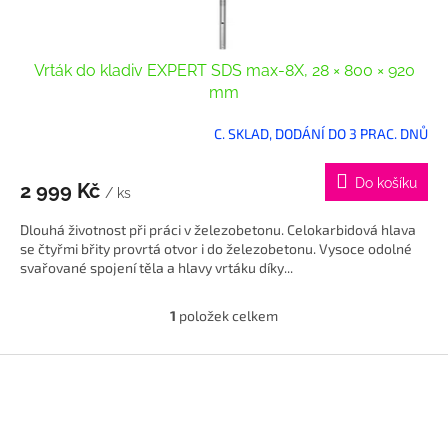
ů
Vrták do kladiv EXPERT SDS max-8X, 28 × 800 × 920
mm
C. SKLAD, DODÁNÍ DO 3 PRAC. DNŮ
Do košíku
2 999 Kč
/ ks
Dlouhá životnost při práci v železobetonu. Celokarbidová hlava
se čtyřmi břity provrtá otvor i do železobetonu. Vysoce odolné
svařované spojení těla a hlavy vrtáku díky...
1
položek celkem
O
v
l
Z
á
á
d
p
a
a
c