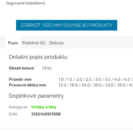
(legované kobaltem).
ZOBRAZIT VŠECHNY SOUVISEJÍCÍ PRODUKTY
Popis
Podobné (6)
Diskuze
Detailní popis produktu
Obsah balení
19 ks
Průměr mm
1.0 / 1.5 / 2.0 / 2.5 / 3.0 / 3.5 / 4.0 / 4.5 /
Pracovní délka mm
12.0 / 18.0 / 24.0 / 30.0 / 33.0 / 39.0 / 43
Doplňkové parametry
Kategorie
:
Vrtáky a bity
EAN
:
3165140917698
Z