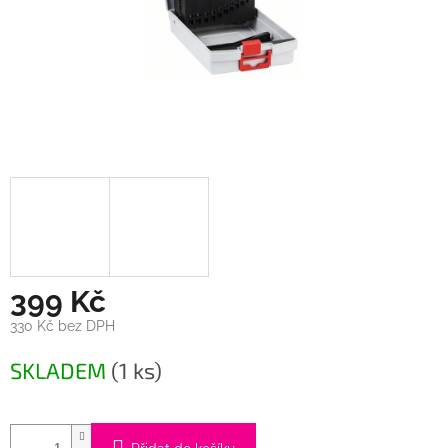
399 Kč
330 Kč bez DPH
Měrná
SKLADEM
(1 ks)
cena: