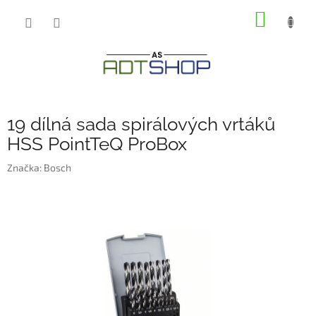
Přejít
NÁKUP
na
obsah
KOŠÍK
19 dílná sada spirálových vrtáků
HSS PointTeQ ProBox
Značka:
Bosch