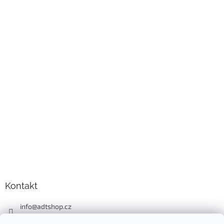
Kontakt
info
@
adtshop.cz
+420606618099