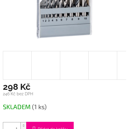
298 Kč
246 Kč bez DPH
Měrná
SKLADEM
(1 ks)
cena: