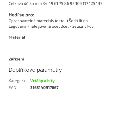
Celková délka mm 34 49 61 75 86 93 109 117 125 133
Hodí se pro:
Opracovatelné materiály (detail) Šedá litina
Legovaná /nelegovaná ocel Ocel / železný kov
Materiál
Zařízení
Doplňkové parametry
Kategorie
:
Vrtáky a bity
EAN
:
3165140917667
Z
á
p
a