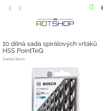
Přejít
NÁKUP
na
obsah
KOŠÍK
10 dílná sada spirálových vrtáků
HSS PointTeQ
Značka:
Bosch