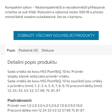
Kompaktní výkon – Nejkompaktnější a nejvýkonnější příklepová
vrtačka ve své třídě. Robustní a výkonný motor 600 W a přesto
mimořádně snadno ovladatelná. Verze v kartonu.
ZOBRAZIT VŠECHNY SOUVISEJÍCÍ PRODUKTY
Popis
Podobné (8)
Diskuze
Detailní popis produktu
Sada vrtáků do kovu HSS PointTeQ, 10 ks. Průměr
stopky stejně velký jako průměr vrtáku.
Sada vrtáků do kovu HSS PointTeQ, 10 ks součástí jsou vrtáky
o průměru (mm): 1; 2; 3; 4; 5; 6; 7; 8; 9; 10 pracovní délky (mm):
12; 24; 33; 43; 52; 57; 69; 75; 81; 87
Podrobnosti:
Průměr mm 1,0 2,0 3,0 4,0 5,0 6,0 7,0 8,0 9,0 10,0
Pracovní délka mm 12 24 33 43 52 57 69 75 81 87