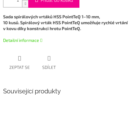
Přidat do košíku
Sada spirálových vrtáků HSS PointTeQ 1–10 mm,
10 kusů. Spirálový vrták HSS PointTeQ umožňuje rychlé vrtání
v kovu díky konstrukci hrotu PointTeQ.
Detailní informace
ZEPTAT SE
SDÍLET
Související produkty