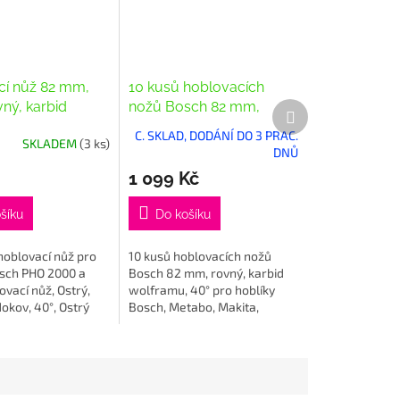
í nůž 82 mm,
10 kusů hoblovacích
vný, karbid
nožů Bosch 82 mm,
Další
produkt
, 40°
rovný, karbid wolframu,
C. SKLAD, DODÁNÍ DO 3 PRAC.
SKLADEM
(3 ks)
40°
DNŮ
1 099 Kč
šíku
Do košíku
hoblovací nůž pro
10 kusů hoblovacích nožů
osch PHO 2000 a
Bosch 82 mm, rovný, karbid
ovací nůž, Ostrý,
wolframu, 40° pro hoblíky
dokov, 40°, Ostrý
Bosch, Metabo, Makita,
nůž, ideální pro
Hitachi, Black and Decker a
sch Woodrazor,
ostatní značky.
a:...