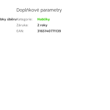
Doplňkové parametry
ubky úběru
Kategorie
:
Hoblíky
Záruka
:
2 roky
EAN
:
3165140771139