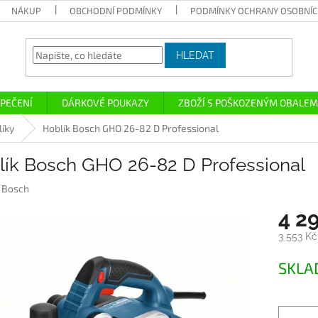
NÁKUP
OBCHODNÍ PODMÍNKY
PODMÍNKY OCHRANY OSOBNÍC
HLEDAT
PEČENÍ
DÁRKOVÉ POUKAZY
ZBOŽÍ S POŠKOZENÝM OBALEM
líky
Hoblík Bosch GHO 26-82 D Professional
lík Bosch GHO 26-82 D Professional
:
Bosch
4 2
3 553 K
Měrná
SKL
cena: