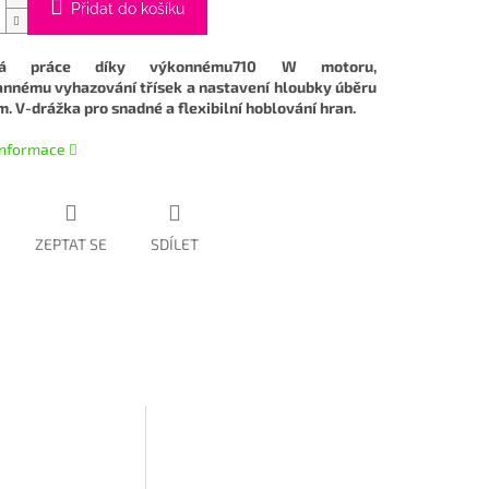
Přidat do košíku
lná práce díky výkonnému710 W motoru,
nnému vyhazování třísek a nastavení hloubky úběru
m. V-drážka pro snadné a flexibilní hoblování hran.
 informace
ZEPTAT SE
SDÍLET