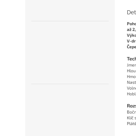
Det
Poho
až 2
Výko
V-dr
Čepe
Tec
Jmen
Hlou
Hmot
Nast
Voln
Hobl
Roz
Bočn
Klíč
Plát