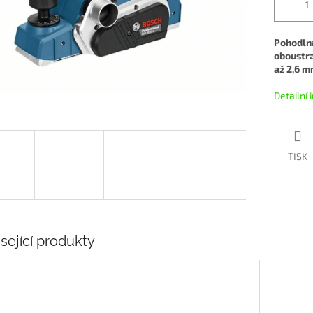
Pohod
oboustra
až 2,6 m
Detailní
TISK
sející produkty