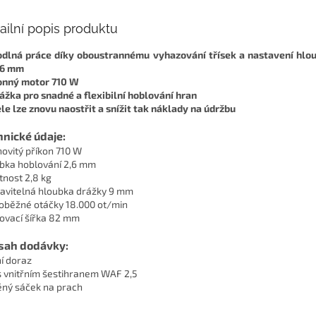
ailní popis produktu
dlná práce díky oboustrannému vyhazování třísek a nastavení hlo
,6 mm
nný motor 710 W
ážka pro snadné a flexibilní hoblování hran
le lze znovu naostřit a snížit tak náklady na údržbu
hnické údaje:
ovitý příkon 710 W
bka hoblování 2,6 mm
nost 2,8 kg
avitelná hloubka drážky 9 mm
oběžné otáčky 18.000 ot/min
ovací šířka 82 mm
sah dodávky:
í doraz
 s vnitřním šestihranem WAF 2,5
ěný sáček na prach