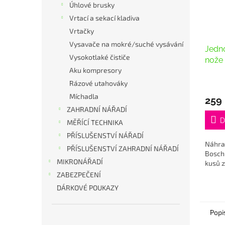
Úhlové brusky
Vrtací a sekací kladiva
Vrtačky
Vysavače na mokré/suché vysávání
Jedn
Vysokotlaké čističe
nože
Aku kompresory
rychl
Rázové utahováky
Míchadla
259
ZAHRADNÍ NÁŘADÍ
D
MĚŘÍCÍ TECHNIKA
PŘÍSLUŠENSTVÍ NÁŘADÍ
Náhra
PŘÍSLUŠENSTVÍ ZAHRADNÍ NÁŘADÍ
Bosch
MIKRONÁŘADÍ
kusů z
ZABEZPEČENÍ
DÁRKOVÉ POUKAZY
Popi