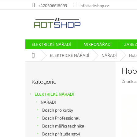
Přejít
+420606618099
info@adtshop.cz
na
obsah
ELEKTRICKÉ NÁŘADÍ
MIKRONÁŘADÍ
ZABEZ
Domů
ELEKTRICKÉ NÁŘADÍ
NÁŘADÍ
Hob
P
Hob
o
Přeskočit
s
Kategorie
Značka
kategorie
t
r
ELEKTRICKÉ NÁŘADÍ
a
NÁŘADÍ
n
Bosch pro kutily
n
í
Bosch Professional
p
Bosch měřicí technika
a
Bosch příslušenství