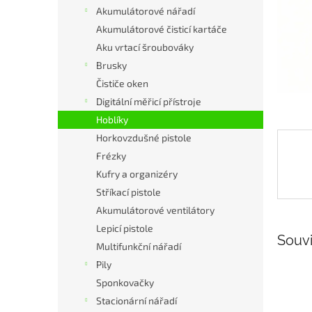
n
Akumulátorové nářadí
e
Akumulátorové čisticí kartáče
l
Aku vrtací šroubováky
Brusky
Čističe oken
Digitální měřicí přístroje
Hoblíky
Horkovzdušné pistole
Frézky
Kufry a organizéry
Stříkací pistole
Akumulátorové ventilátory
Lepicí pistole
Souvi
Multifunkční nářadí
Pily
Sponkovačky
Stacionární nářadí