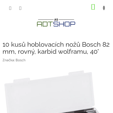
Přejít
NÁKUP
na
obsah
KOŠÍK
10 kusů hoblovacích nožů Bosch 82
mm, rovný, karbid wolframu, 40°
Značka:
Bosch