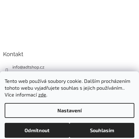
Kontakt
info
@
adtshop.cz
+420606618099
Tento web používá soubory cookie. Dalším procházením
+420724549949
tohoto webu vyjadřujete souhlas s jejich používáním..
Více informací
zde
.
Nastavení
Vytvořil Shoptet
Odmítnout
Souhlasím
Copyright 2026
ADT SHOP
. Všechna práva vyhrazena.