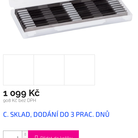
1 099 Kč
908 Kč bez DPH
Měrná
C. SKLAD, DODÁNÍ DO 3 PRAC. DNŮ
cena: