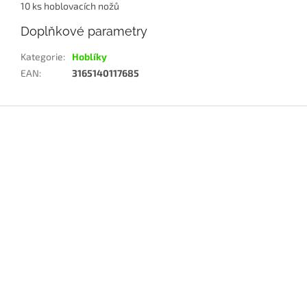
10 ks hoblovacích nožů
Doplňkové parametry
Kategorie
:
Hoblíky
EAN
:
3165140117685
Z
á
p
a
t
í