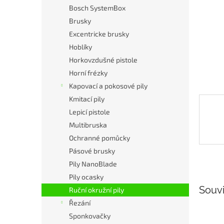
n
Bosch SystemBox
e
Brusky
l
Excentricke brusky
Hoblíky
Horkovzdušné pistole
Horní frézky
Kapovací a pokosové pily
Kmitací pily
Lepicí pistole
Multibruska
Ochranné pomůcky
Pásové brusky
Pily NanoBlade
Pily ocasky
Souvi
Ruční okružní pily
Řezání
Sponkovačky