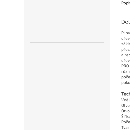
Popi
Det
Pilo
dřev
zákl
přes
a re
dřev
PRO 
různ
poče
poko
Tec
Vněj
Otvo
Otvo
Šířk
Poče
Tvar