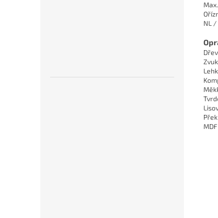
Max.
Ořízn
NL /
Opr
Dřev
Zvuk
Lehk
Komp
Měkk
Tvrd
Liso
Přek
MDF 