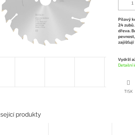
Pilový k
24 zubů.
dřeva.
B
pevnost,
zajišťují
Vydrží a
Detailní
TISK
sející produkty