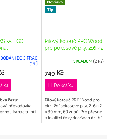
Novinka
Tip
KS 55 + GCE
Pilový kotouč PRO Wood
onal
pro pokosové pily, 216 × 2
× 30 mm, 60 zubů
, DODÁNÍ DO 3 PRAC.
SKLADEM
(2 ks)
DNŮ
Kč
749 Kč
šíku
Do košíku
bka řezu:
Pilový kotouč PRO Wood pro
ová převodovka
okružní pokosové pily, 216 × 2
řeznou kapacitu při
× 30 mm, 60 zubů. Pro přesné
a kvalitní řezy do všech druhů
. Pohodlné
dřeva. Dlouhá životnost při
 motorová brzda a
řezání dřeva. Broušené a...
zjezd pro bezpečné