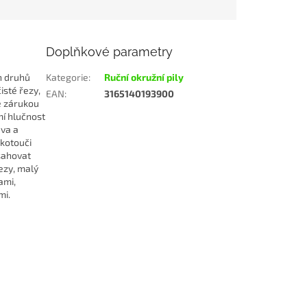
Doplňkové parametry
h druhů
Kategorie
:
Ruční okružní pily
isté řezy,
EAN
:
3165140193900
e zárukou
mí hlučnost
eva a
 kotouči
sahovat
ezy, malý
ami,
mi.