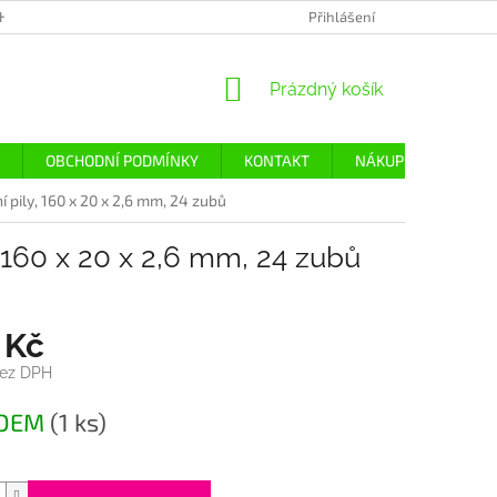
H ÚDAJŮ
Přihlášení
NÁKUPNÍ
Prázdný košík
KOŠÍK
OBCHODNÍ PODMÍNKY
KONTAKT
NÁKUP
DOPRA
 pily, 160 x 20 x 2,6 mm, 24 zubů
 160 x 20 x 2,6 mm, 24 zubů
 Kč
bez DPH
ADEM
(1 ks)