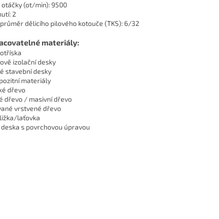
 otáčky (ot/min): 9500
utí: 2
 průměr dělicího pilového kotouče (TKS): 6/32
acovatelné materiály:
otříska
ově izolační desky
é stavební desky
ozitní materiály
é dřevo
é dřevo / masivní dřevo
vané vrstvené dřevo
ližka/laťovka
deska s povrchovou úpravou