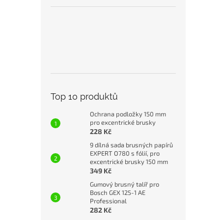
Top 10 produktů
Ochrana podložky 150 mm
pro excentrické brusky
228 Kč
9 dílná sada brusných papírů
EXPERT O780 s fólií, pro
excentrické brusky 150 mm
349 Kč
Gumový brusný talíř pro
Bosch GEX 125-1 AE
Professional
282 Kč