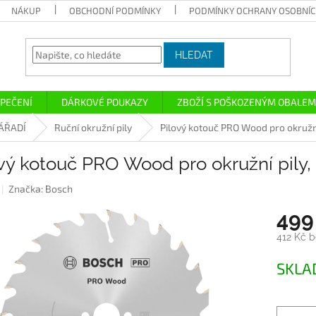
NÁKUP
OBCHODNÍ PODMÍNKY
PODMÍNKY OCHRANY OSOBNÍC
HLEDAT
PEČENÍ
DÁRKOVÉ POUKAZY
ZBOŽÍ S POŠKOZENÝM OBALEM
ÁŘADÍ
Ruční okružní pily
Pilový kotouč PRO Wood pro okružní
vý kotouč PRO Wood pro okružní pily,
Značka:
Bosch
499
412 Kč 
Měrná
SKL
cena: