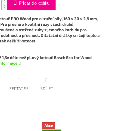
Přidat do košíku
otouč PRO Wood pro okružní pily, 160 x 20 x 2,6 mm,
 Pro přesné a kvalitní řezy všech druhů
roušené a ostřené zuby z jemného karbidu pro
 odolnost a přesnost. Dilatační drážky snižují teplo a
 tak delší životnost.
ž 1,3× déle než pilový kotouč Bosch Eco for Wood
 informace
ZEPTAT SE
SDÍLET
Akce