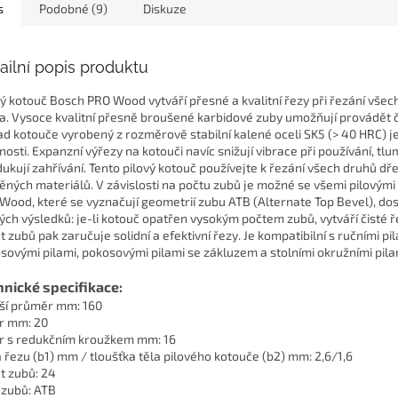
řezání.
s
Podobné (9)
Diskuze
ailní popis produktu
vý kotouč Bosch PRO Wood vytváří přesné a kvalitní řezy při řezání všec
a. Vysoce kvalitní přesně broušené karbidové zuby umožňují provádět č
ad kotouče vyrobený z rozměrově stabilní kalené oceli SK5 (> 40 HRC) j
nosti. Expanzní výřezy na kotouči navíc snižují vibrace při používání, tlu
dukují zahřívání. Tento pilový kotouč používejte k řezání všech druhů dř
ěných materiálů. V závislosti na počtu zubů je možné se všemi pilovými
Wood, které se vyznačují geometrií zubu ATB (Alternate Top Bevel), do
ých výsledků: je-li kotouč opatřen vysokým počtem zubů, vytváří čisté ř
t zubů pak zaručuje solidní a efektivní řezy. Je kompatibilní s ručními pil
sovými pilami, pokosovými pilami se zákluzem a stolními okružními pila
hnické specifikace:
ší průměr mm: 160
r mm: 20
r s redukčním kroužkem mm: 16
a řezu (b1) mm / tloušťka těla pilového kotouče (b2) mm: 2,6/1,6
t zubů: 24
 zubů: ATB