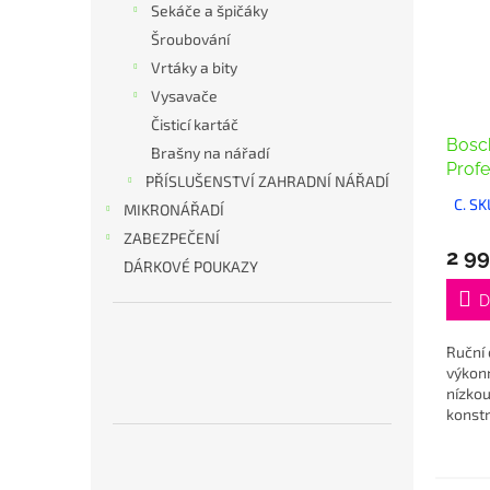
Sekáče a špičáky
Šroubování
Vrtáky a bity
Vysavače
Čisticí kartáč
Bosc
Brašny na nářadí
Profe
PŘÍSLUŠENSTVÍ ZAHRADNÍ NÁŘADÍ
C. S
MIKRONÁŘADÍ
ZABEZPEČENÍ
2 99
DÁRKOVÉ POUKAZY
D
Ruční 
výkon
nízko
konstr
madlů
obouru
otvor 