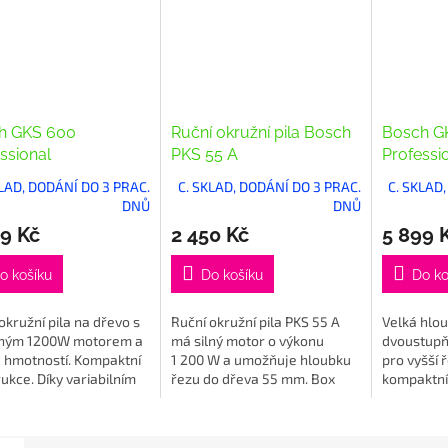
h GKS 600
Ruční okružní pila Bosch
Bosch G
ssional
PKS 55 A
Professi
KLAD, DODÁNÍ DO 3 PRAC.
C. SKLAD, DODÁNÍ DO 3 PRAC.
C. SKLAD
DNŮ
DNŮ
9 Kč
2 450 Kč
5 899 
o košíku
Do košíku
Do ko
okružní pila na dřevo s
Ruční okružní pila PKS 55 A
Velká hlou
ným 1200W motorem a
má silný motor o výkonu
dvoustupň
u hmotností. Kompaktní
1 200 W a umožňuje hloubku
pro vyšší 
ukce. Díky variabilním
řezu do dřeva 55 mm. Box
kompaktní
m je možný jedno i
CleanSystem této pily
konstrukci
ční úchop. Upínací
zachycuje třísky vznikající při
ovládání:
pilového...
řezání a...
hladký ro