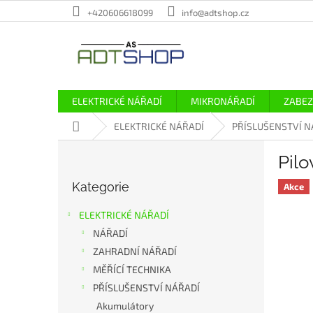
Přejít
+420606618099
info@adtshop.cz
na
obsah
ELEKTRICKÉ NÁŘADÍ
MIKRONÁŘADÍ
ZABEZ
Domů
ELEKTRICKÉ NÁŘADÍ
PŘÍSLUŠENSTVÍ N
P
Pilo
o
Přeskočit
s
Kategorie
kategorie
Akce
t
r
ELEKTRICKÉ NÁŘADÍ
a
NÁŘADÍ
n
ZAHRADNÍ NÁŘADÍ
n
í
MĚŘÍCÍ TECHNIKA
p
PŘÍSLUŠENSTVÍ NÁŘADÍ
a
Akumulátory