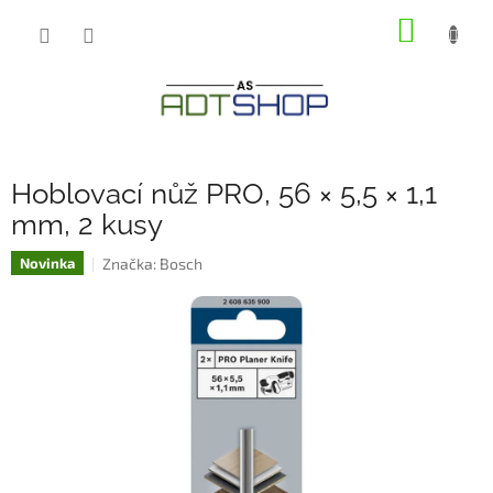
Přejít
NÁKUP
na
obsah
KOŠÍK
Hoblovací nůž PRO, 56 × 5,5 × 1,1
mm, 2 kusy
Značka:
Bosch
Novinka