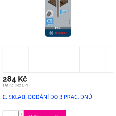
284 Kč
235 Kč bez DPH
Měrná
C. SKLAD, DODÁNÍ DO 3 PRAC. DNŮ
cena: