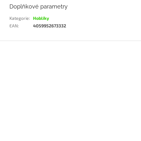
Doplňkové parametry
Kategorie
:
Hoblíky
EAN
:
4059952673332
Z
á
p
a
t
í