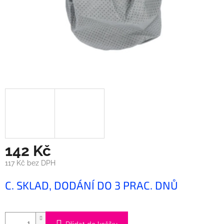
142 Kč
117 Kč bez DPH
Měrná
C. SKLAD, DODÁNÍ DO 3 PRAC. DNŮ
cena: