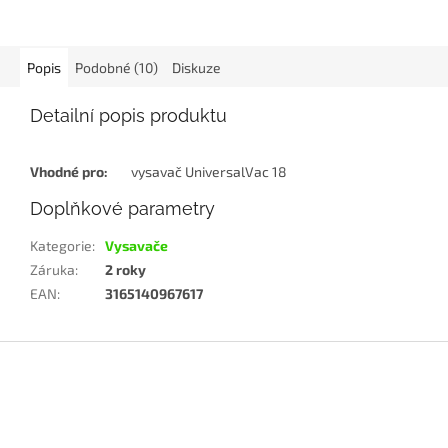
Popis
Podobné (10)
Diskuze
Detailní popis produktu
Vhodné pro:
vysavač UniversalVac 18
Doplňkové parametry
Kategorie
:
Vysavače
Záruka
:
2 roky
EAN
:
3165140967617
Z
á
p
a
t