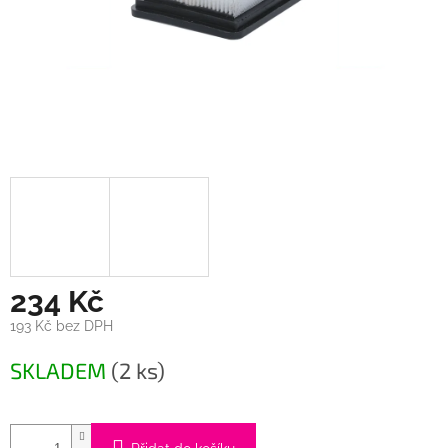
234 Kč
193 Kč bez DPH
Měrná
SKLADEM
(2 ks)
cena: