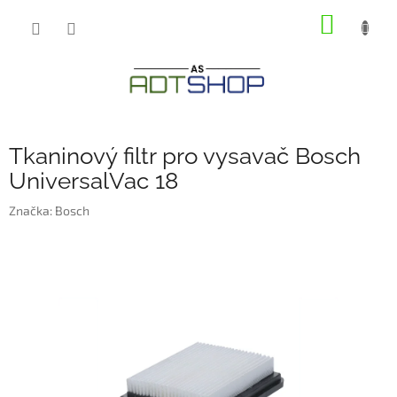
Přejít
NÁKUP
na
obsah
KOŠÍK
Tkaninový filtr pro vysavač Bosch
UniversalVac 18
Značka:
Bosch