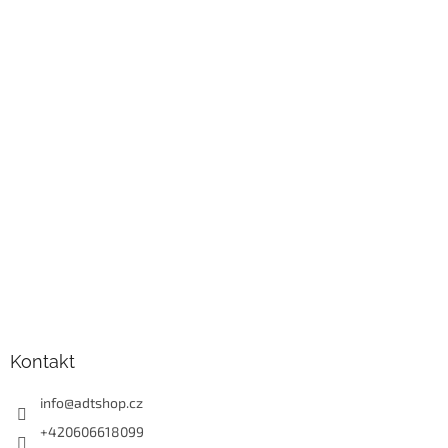
Kontakt
info
@
adtshop.cz
+420606618099