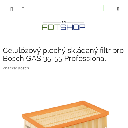
Přejít
NÁKUP
na
obsah
KOŠÍK
Celulózový plochý skládaný filtr pro
Bosch GAS 35-55 Professional
Značka:
Bosch