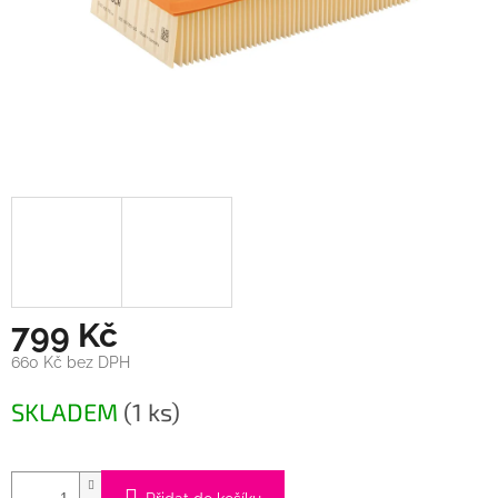
799 Kč
660 Kč bez DPH
Měrná
SKLADEM
(1 ks)
cena: