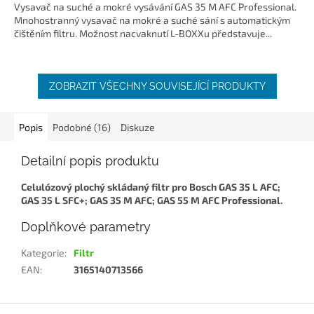
Vysavač na suché a mokré vysávání GAS 35 M AFC Professional.
Mnohostranný vysavač na mokré a suché sání s automatickým
čištěním filtru. Možnost nacvaknutí L-BOXXu představuje...
ZOBRAZIT VŠECHNY SOUVISEJÍCÍ PRODUKTY
Popis
Podobné (16)
Diskuze
Detailní popis produktu
Celulózový plochý skládaný filtr pro Bosch GAS 35 L AFC;
GAS 35 L SFC+; GAS 35 M AFC; GAS 55 M AFC Professional.
Doplňkové parametry
Kategorie
:
Filtr
EAN
:
3165140713566
Z