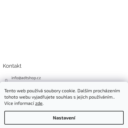
Kontakt
info
@
adtshop.cz
+420606618099
Tento web používá soubory cookie. Dalším procházením
+420724549949
tohoto webu vyjadřujete souhlas s jejich používáním..
Více informací
zde
.
Nastavení
Vytvořil Shoptet