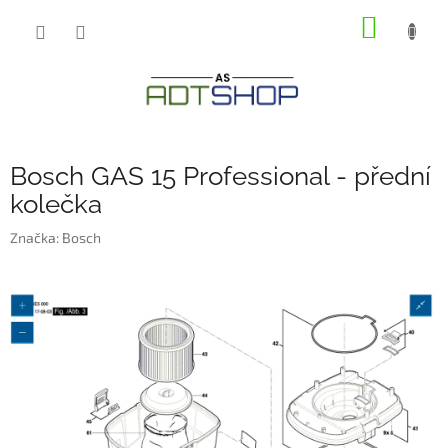
Přejít
NÁKUP
na
obsah
KOŠÍK
Bosch GAS 15 Professional - přední
kolečka
Značka:
Bosch