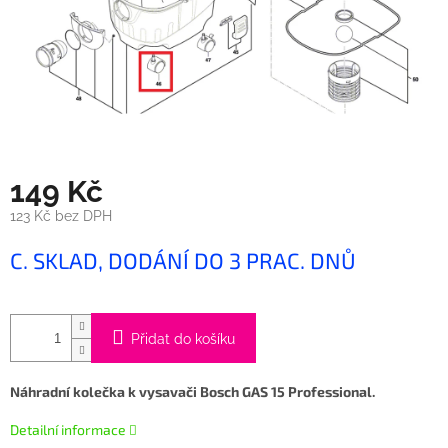
149 Kč
123 Kč bez DPH
Měrná
C. SKLAD, DODÁNÍ DO 3 PRAC. DNŮ
cena:
Přidat do košíku
Náhradní kolečka k vysavači Bosch GAS 15 Professional.
Detailní informace