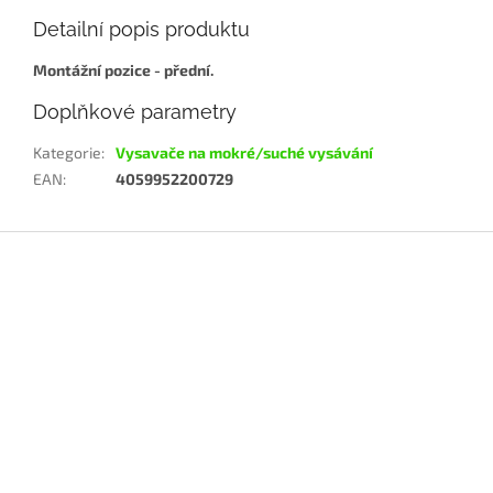
Detailní popis produktu
Montážní pozice - přední.
Doplňkové parametry
Kategorie
:
Vysavače na mokré/suché vysávání
EAN
:
4059952200729
Z
á
p
a
t
í