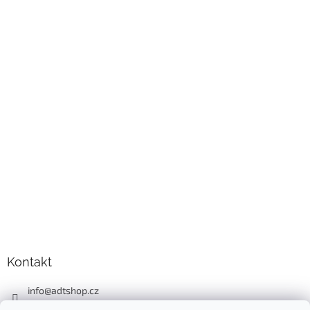
Kontakt
info
@
adtshop.cz