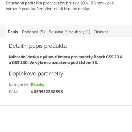
Ochranná podložka pro vibrační brusky, 93 × 186 mm - pro
výrazné prodloužení životnosti brusné desky.
Popis
Podobné (5)
Související soubory (1)
Diskuze
Detailní popis produktu
Náhradní deska z pěnové hmoty pro modely Bosch GSS 23 A
a GSS 230. Ve výkresu označeno pod číslem 35.
Doplňkové parametry
Kategorie
:
Brusky
EAN
:
4059952288598
Z
á
p
a