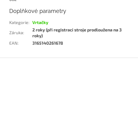
Doplňkové parametry
Kategorie
:
Vrtačky
2 roky (při registraci stroje prodloužena na 3
Záruka
:
roky)
EAN
:
3165140261678
Z
á
p
a
t
í