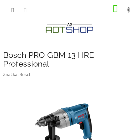
Přejít
NÁKUP
na
obsah
KOŠÍK
Bosch PRO GBM 13 HRE
Professional
Značka:
Bosch