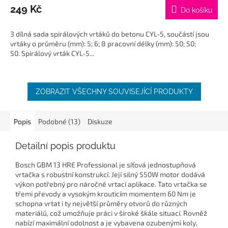
249 Kč
Do košíku
3 dílná sada spirálových vrtáků do betonu CYL-5, součástí jsou
vrtáky o průměru (mm): 5; 6; 8 pracovní délky (mm): 50; 50;
50. Spirálový vrták CYL-5...
ZOBRAZIT VŠECHNY SOUVISEJÍCÍ PRODUKTY
Popis
Podobné (13)
Diskuze
Detailní popis produktu
Bosch GBM 13 HRE Professional je síťová jednostupňová
vrtačka s robustní konstrukcí. Její silný 550W motor dodává
výkon potřebný pro náročné vrtací aplikace. Tato vrtačka se
třemi převody a vysokým krouticím momentem 60 Nm je
schopna vrtat i ty největší průměry otvorů do různých
materiálů, což umožňuje práci v široké škále situací. Rovněž
nabízí maximální odolnost a je vybavena ozubenými koly,