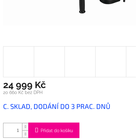
24 999 Kč
20 660 Kč bez DPH
Měrná
C. SKLAD, DODÁNÍ DO 3 PRAC. DNŮ
cena:
Přidat do košíku