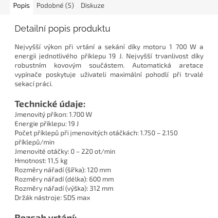
Popis
Podobné (5)
Diskuze
Detailní popis produktu
Nejvyšší výkon při vrtání a sekání díky motoru 1 700 W a
energii jednotlivého příklepu 19 J. Nejvyšší trvanlivost díky
robustním kovovým součástem. Automatická aretace
vypínače poskytuje uživateli maximální pohodlí při trvalé
sekací práci.
Technické údaje:
Jmenovitý příkon: 1.700 W
Energie příklepu: 19 J
Počet příklepů při jmenovitých otáčkách: 1.750 – 2.150
příklepů/min
Jmenovité otáčky: 0 – 220 ot/min
Hmotnost: 11,5 kg
Rozměry nářadí (šířka): 120 mm
Rozměry nářadí (délka): 600 mm
Rozměry nářadí (výška): 312 mm
Držák nástroje: SDS max
Rozsah vrtání: