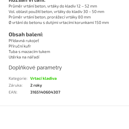
Průměr vrtání beton, vrtáky do kladiv 12 – 52 mm
Vol. oblast použití beton, vrtáky do kladiv 30 – 50 mm
Průměr vrtání beton, prorážecí vrtáky 80 mm
Ø vrtání do betonu s dutými vrtacími korunkami 150 mm
Obsah balení:
Přídavná rukojeť
Příruční kufr
Tuba s mazacím tukem
Utěrka na nářadí
Doplňkové parametry
Kategorie
:
Vrtací kladiva
Záruka
:
2 roky
EAN
:
3165140604307
Z
á
p
a