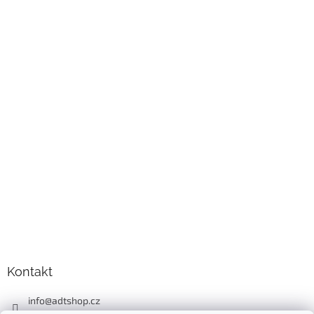
Kontakt
info
@
adtshop.cz