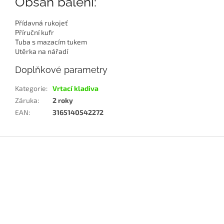
Obsah balení:
Přídavná rukojeť
Příruční kufr
Tuba s mazacím tukem
Utěrka na nářadí
Doplňkové parametry
Kategorie
:
Vrtací kladiva
Záruka
:
2 roky
EAN
:
3165140542272
Z
á
p
a
t
í