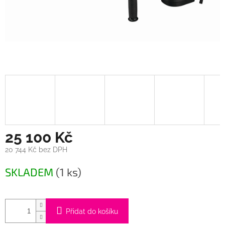
25 100 Kč
20 744 Kč bez DPH
Měrná
SKLADEM
(1 ks)
cena:
Přidat do košíku