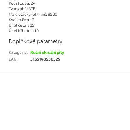
Počet zubů: 24
Tvar zubů: ATB
Max. otáčky (ot/min): 9500
Kvalita řezu: 2
Úhel čela °: 25
Úhel hřbetu °: 10
Doplňkové parametry
Kategorie
:
Ruční okružní pily
EAN
:
3165140958325
Z
á
p
a
t
í