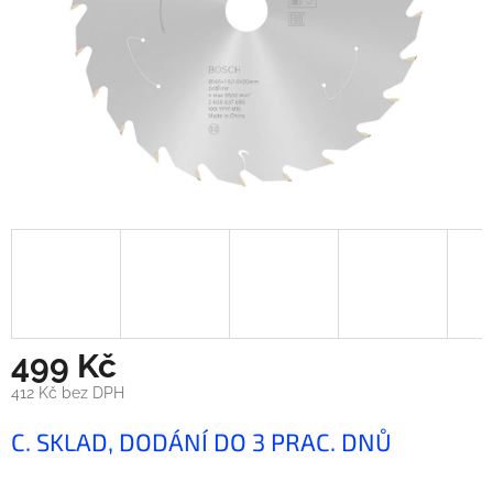
499 Kč
412 Kč bez DPH
Měrná
C. SKLAD, DODÁNÍ DO 3 PRAC. DNŮ
cena: