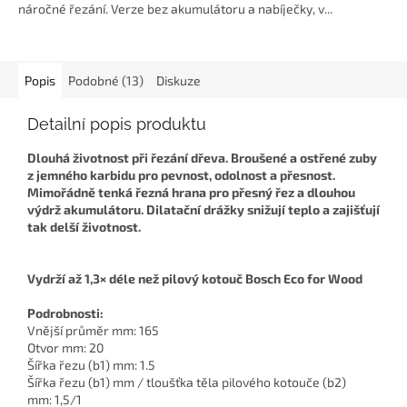
náročné řezání. Verze bez akumulátoru a nabíječky, v...
Popis
Podobné (13)
Diskuze
Detailní popis produktu
Dlouhá životnost při řezání dřeva. Broušené a ostřené zuby
z jemného karbidu pro pevnost, odolnost a přesnost.
Mimořádně tenká řezná hrana pro přesný řez a dlouhou
výdrž akumulátoru. Dilatační drážky snižují teplo a zajišťují
tak delší životnost.
Vydrží až 1,3× déle než pilový kotouč Bosch Eco for Wood
Podrobnosti:
Vnější průměr mm: 165
Otvor mm: 20
Šířka řezu (b1) mm: 1.5
Šířka řezu (b1) mm / tloušťka těla pilového kotouče (b2)
mm: 1,5/1