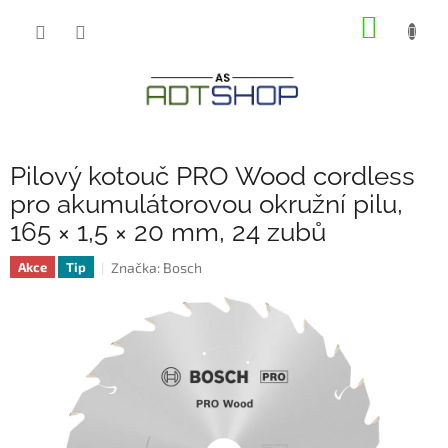
Přejít
NÁKUP
na
obsah
KOŠÍK
Pilový kotouč PRO Wood cordless
pro akumulátorovou okružní pilu,
165 × 1,5 × 20 mm, 24 zubů
Značka:
Bosch
Akce
Tip