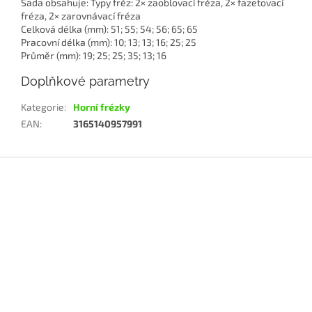
Sada obsahuje: Typy fréz: 2× zaoblovací fréza, 2× fazetovací
fréza, 2× zarovnávací fréza
Celková délka (mm): 51; 55; 54; 56; 65; 65
Pracovní délka (mm): 10; 13; 13; 16; 25; 25
P
růměr (mm): 19; 25; 25; 35; 13; 16
Doplňkové parametry
Kategorie
:
Horní frézky
EAN
:
3165140957991
Z
á
p
a
t
í