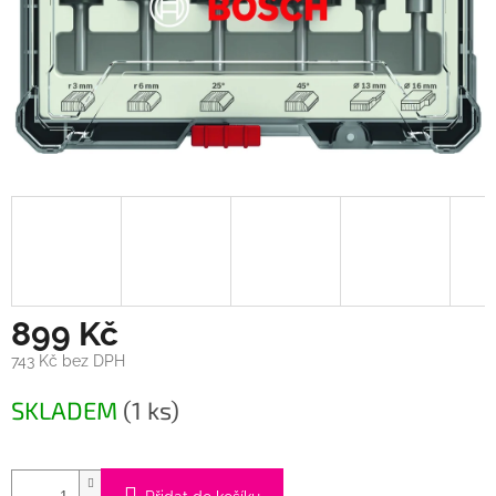
899 Kč
743 Kč bez DPH
Měrná
SKLADEM
(1 ks)
cena: