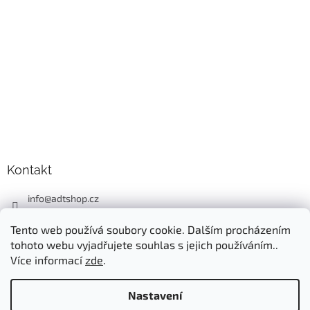
Kontakt
info
@
adtshop.cz
+420606618099
Tento web používá soubory cookie. Dalším procházením
+420724549949
tohoto webu vyjadřujete souhlas s jejich používáním..
Více informací
zde
.
Nastavení
Vytvořil Shoptet