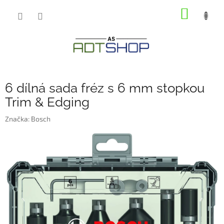
Přejít
NÁKUP
na
obsah
KOŠÍK
6 dílná sada fréz s 6 mm stopkou
Trim & Edging
Značka:
Bosch