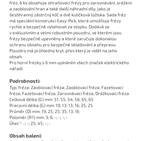
fréz, 6 ks obsahuje ohraňovací frézy pro zarovnávání, srážení
a zaoblování hran a také další náhradní díly, jako je
šestihranný zástrčný klíč a dvě kuličková ložiska. Sada fréz
má speciální konstrukci Easy-Pick, která umožňuje frézy
rychle a bezpečně vytahovat za stopku. Dodává se
v exkluzivním a velmi robustním pouzdru, ve kterém jsou
frézy bezpečně upevněny a které zaručuje dokonalou
ochranu obsahu pro bezpečné skladování a přepravu.
Pouzdro má průhledný kryt, přes který je vidět na jeho
obsah.
Pro horní frézky s 6 mm upínáním všech značek elektrického
nářadí.
Podrobnosti:
Typ, fréza: Zaoblovací fréza; Zaoblovací fréza; Fazetovací
fréza; Fazetovací fréza; Zarovnávací fréza; Drážkovací fréza
Celková délka (G) mm: 51; 55; 54; 56; 65; 65
Pracovní délka (G) mm: 10; 13; 13; 16; 25; 25
Průměr (D) mm: 19; 25; 25; 35; 13; 16
Poloměr (R1) mm: 3; 6; -; -; -; -
Úhel °: -; -; 25; 45; -; -
Obsah balení: