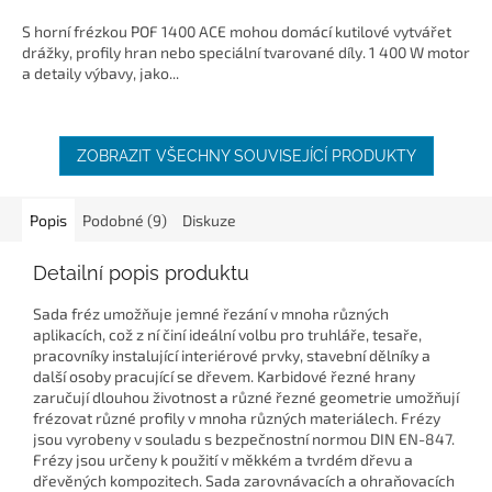
S horní frézkou POF 1400 ACE mohou domácí kutilové vytvářet
drážky, profily hran nebo speciální tvarované díly. 1 400 W motor
a detaily výbavy, jako...
ZOBRAZIT VŠECHNY SOUVISEJÍCÍ PRODUKTY
Popis
Podobné (9)
Diskuze
Detailní popis produktu
Sada fréz umožňuje jemné řezání v mnoha různých
aplikacích, což z ní činí ideální volbu pro truhláře, tesaře,
pracovníky instalující interiérové prvky, stavební dělníky a
další osoby pracující se dřevem. Karbidové řezné hrany
zaručují dlouhou životnost a různé řezné geometrie umožňují
frézovat různé profily v mnoha různých materiálech. Frézy
jsou vyrobeny v souladu s bezpečnostní normou DIN EN-847.
Frézy jsou určeny k použití v měkkém a tvrdém dřevu a
dřevěných kompozitech. Sada zarovnávacích a ohraňovacích