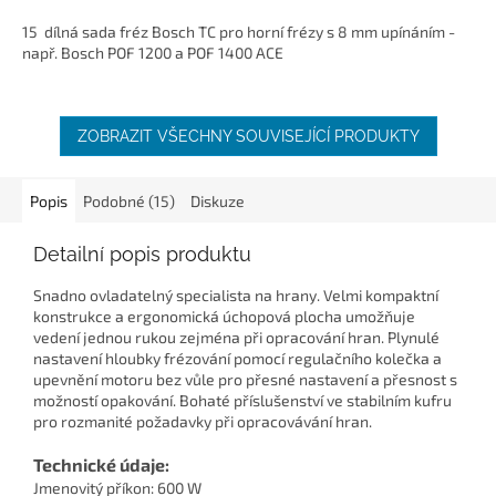
15 dílná sada fréz Bosch TC pro horní frézy s 8 mm upínáním -
např. Bosch POF 1200 a POF 1400 ACE
ZOBRAZIT VŠECHNY SOUVISEJÍCÍ PRODUKTY
Popis
Podobné (15)
Diskuze
Detailní popis produktu
Snadno ovladatelný specialista na hrany. Velmi kompaktní
konstrukce a ergonomická úchopová plocha umožňuje
vedení jednou rukou zejména při opracování hran. Plynulé
nastavení hloubky frézování pomocí regulačního kolečka a
upevnění motoru bez vůle pro přesné nastavení a přesnost s
možností opakování. Bohaté příslušenství ve stabilním kufru
pro rozmanité požadavky při opracovávání hran.
Technické údaje:
Jmenovitý příkon: 600 W