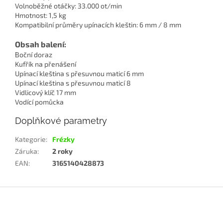
Volnoběžné otáčky: 33.000 ot/min
Hmotnost: 1,5 kg
Kompatibilní průměry upínacích kleštin: 6 mm / 8 mm
Obsah balení:
Boční doraz
Kufřík na přenášení
Upínací kleština s přesuvnou maticí 6 mm
Upínací kleština s přesuvnou maticí 8
Vidlicový klíč 17 mm
Vodící pomůcka
Doplňkové parametry
Kategorie
:
Frézky
Záruka
:
2 roky
EAN
:
3165140428873
Z
á
p