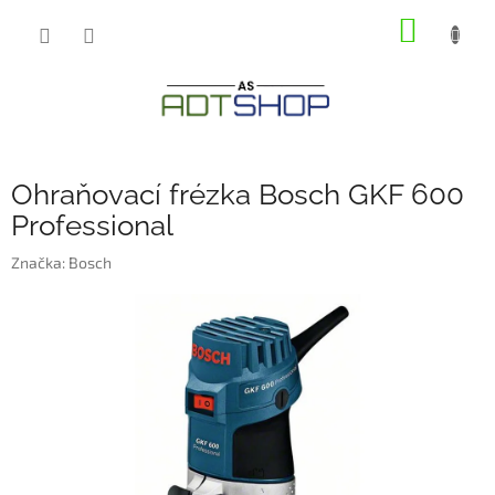
Přejít
NÁKUP
na
obsah
KOŠÍK
Ohraňovací frézka Bosch GKF 600
Professional
Značka:
Bosch