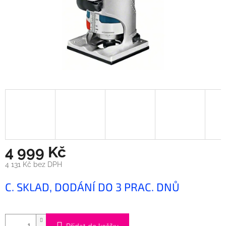
4 999 Kč
4 131 Kč bez DPH
Měrná
C. SKLAD, DODÁNÍ DO 3 PRAC. DNŮ
cena: