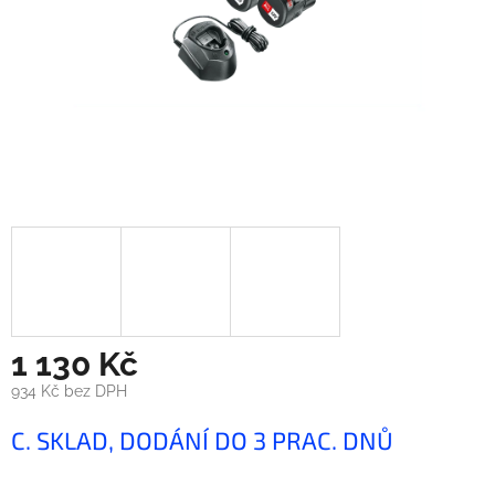
1 130 Kč
934 Kč bez DPH
Měrná
C. SKLAD, DODÁNÍ DO 3 PRAC. DNŮ
cena: