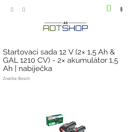
Přejít
NÁKUP
na
obsah
KOŠÍK
Startovací sada 12 V (2× 1,5 Ah &
GAL 1210 CV) - 2× akumulátor 1,5
Ah | nabíječka
Značka:
Bosch