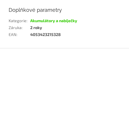
Doplňkové parametry
Kategorie
:
Akumulátory a nabíječky
Záruka
:
2 roky
EAN
:
4053423215328
Z
á
p
a
t
í