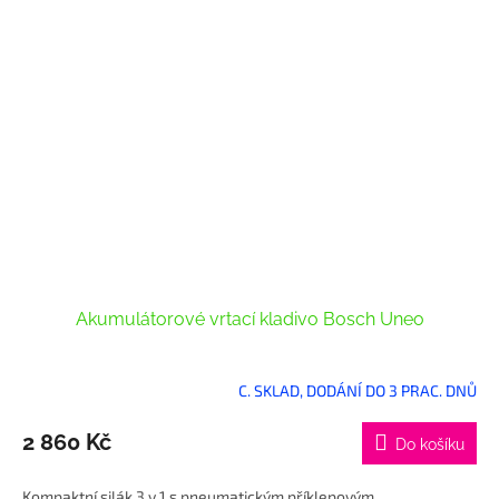
Akumulátorové vrtací kladivo Bosch Uneo
C. SKLAD, DODÁNÍ DO 3 PRAC. DNŮ
2 860 Kč
Do košíku
Kompaktní silák 3 v 1 s pneumatickým příklepovým