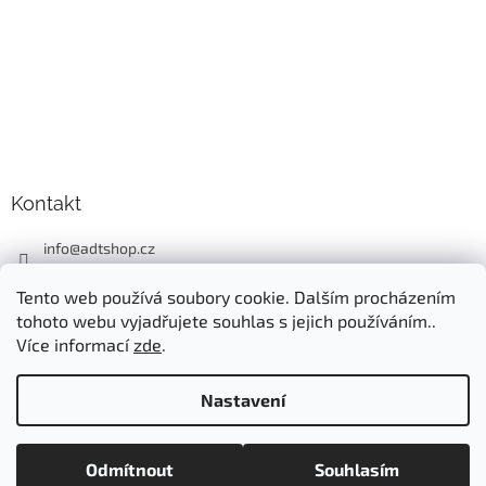
Kontakt
info
@
adtshop.cz
+420606618099
Tento web používá soubory cookie. Dalším procházením
+420724549949
tohoto webu vyjadřujete souhlas s jejich používáním..
Více informací
zde
.
Nastavení
Vytvořil Shoptet
Odmítnout
Souhlasím
Copyright 2026
ADT SHOP
. Všechna práva vyhrazena.