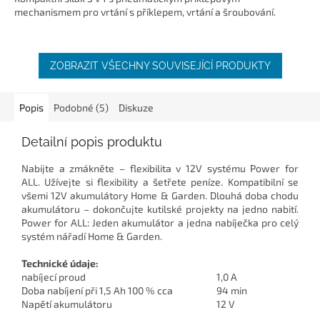
mechanismem pro vrtání s příklepem, vrtání a šroubování.
ZOBRAZIT VŠECHNY SOUVISEJÍCÍ PRODUKTY
Popis
Podobné (5)
Diskuze
Detailní popis produktu
Nabijte a zmákněte – flexibilita v 12V systému Power for
ALL. Užívejte si flexibility a šetřete peníze. Kompatibilní se
všemi 12V akumulátory Home & Garden. Dlouhá doba chodu
akumulátoru – dokončujte kutilské projekty na jedno nabití.
Power for ALL: Jeden akumulátor a jedna nabíječka pro celý
systém nářadí Home & Garden.
Technické údaje:
nabíjecí proud
1,0 A
Doba nabíjení při 1,5 Ah 100 % cca
94 min
Napětí akumulátoru
12 V