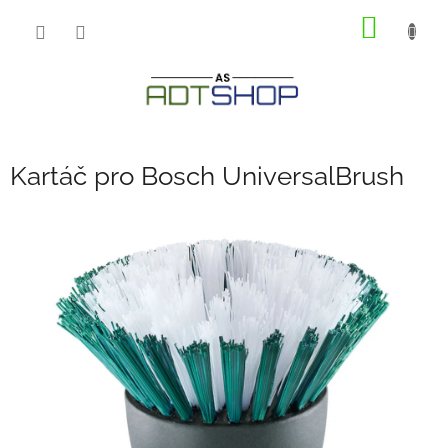
Přejít
NÁKUP
na
obsah
KOŠÍK
Kartáč pro Bosch UniversalBrush