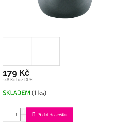
179 Kč
148 Kč bez DPH
Měrná
SKLADEM
(1 ks)
cena:
Přidat do košíku