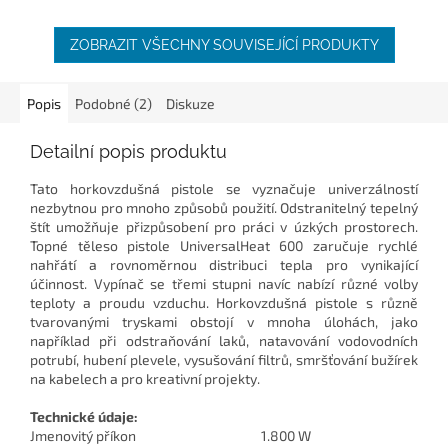
ZOBRAZIT VŠECHNY SOUVISEJÍCÍ PRODUKTY
Popis
Podobné (2)
Diskuze
Detailní popis produktu
Tato horkovzdušná pistole se vyznačuje univerzálností
nezbytnou pro mnoho způsobů použití. Odstranitelný tepelný
štít umožňuje přizpůsobení pro práci v úzkých prostorech.
Topné těleso pistole UniversalHeat 600 zaručuje rychlé
nahřátí a rovnoměrnou distribuci tepla pro vynikající
účinnost. Vypínač se třemi stupni navíc nabízí různé volby
teploty a proudu vzduchu. Horkovzdušná pistole s různě
tvarovanými tryskami obstojí v mnoha úlohách, jako
například při odstraňování laků, natavování vodovodních
potrubí, hubení plevele, vysušování filtrů, smršťování bužírek
na kabelech a pro kreativní projekty.
Technické údaje:
Jmenovitý příkon
1.800 W