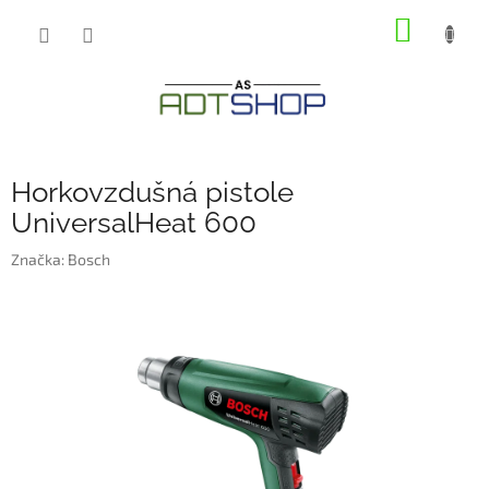
Přejít
NÁKUP
na
obsah
KOŠÍK
Horkovzdušná pistole
UniversalHeat 600
Značka:
Bosch