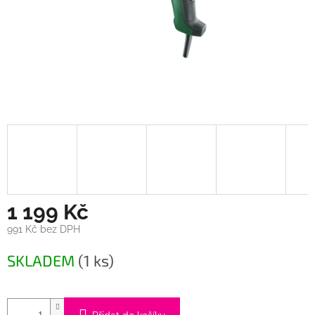
1 199 Kč
991 Kč bez DPH
Měrná
SKLADEM
(1 ks)
cena: