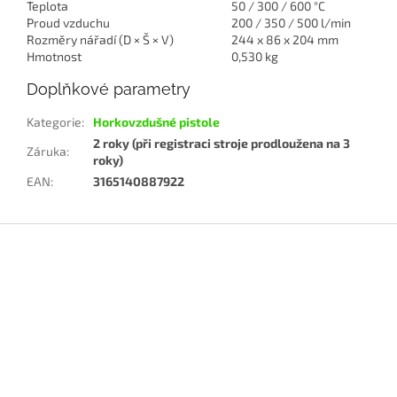
Teplota
50 / 300 / 600 °C
Proud vzduchu
200 / 350 / 500 l/min
Rozměry nářadí (D × Š × V)
244 x 86 x 204 mm
Hmotnost
0,530 kg
Doplňkové parametry
Kategorie
:
Horkovzdušné pistole
2 roky (při registraci stroje prodloužena na 3
Záruka
:
roky)
EAN
:
3165140887922
Z
á
p
a
t
í