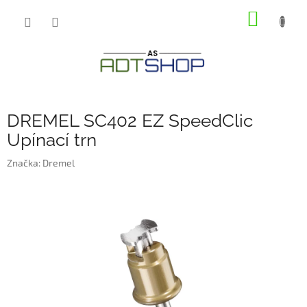
Přejít
NÁKUP
na
obsah
KOŠÍK
DREMEL SC402 EZ SpeedClic
Upínací trn
Značka:
Dremel