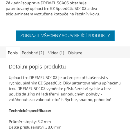
Základní souprava DREMEL SC406 obsahuje
patentovaný upínací trn EZ SpeedClic SC402 a dva
sklolaminátem vyztužené kotouče na řezání v kovu.
ZOBRAZIT VŠECHNY SOUVISEJÍCÍ PRODUKTY
Popis
Podobné (2)
Videa (1)
Diskuze
Detailní popis produktu
Upínací trn DREMEL SC402 je určen pro příslušenství s
rychloupínáním EZ SpeedClic. Díky patentovanému upínacímu
trnu DREMEL SC402 vyměníte příslušenství rychle a bez
použití dalšího nářadí třemi jednoduchými pohyby -
zatáhnout, zacvaknout, otočit. Rychle, snadno, pohodlně.
Technické specifikace:
Průměr stopky: 3,2 mm
Délka příslušenství: 38,0 mm