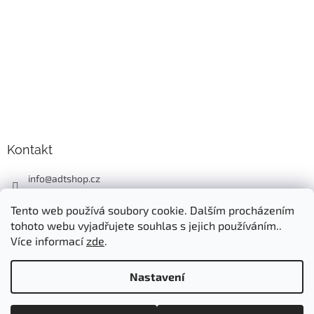
Kontakt
info
@
adtshop.cz
+420606618099
Tento web používá soubory cookie. Dalším procházením
+420724549949
tohoto webu vyjadřujete souhlas s jejich používáním..
Více informací
zde
.
Nastavení
Vytvořil Shoptet