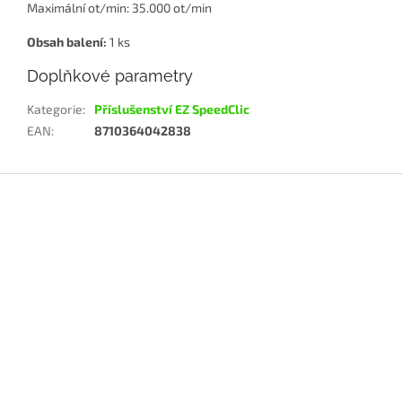
Maximální ot/min: 35.000 ot/min
Obsah balení:
1 ks
Doplňkové parametry
Kategorie
:
Příslušenství EZ SpeedClic
EAN
:
8710364042838
Z
á
p
a
t
í