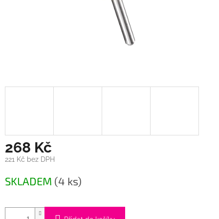
268 Kč
221 Kč bez DPH
Měrná
SKLADEM
(4 ks)
cena: