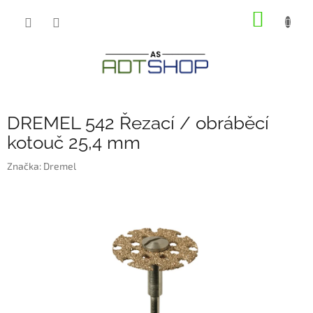
Přejít
NÁKUP
na
obsah
KOŠÍK
DREMEL 542 Řezací / obráběcí
kotouč 25,4 mm
Značka:
Dremel