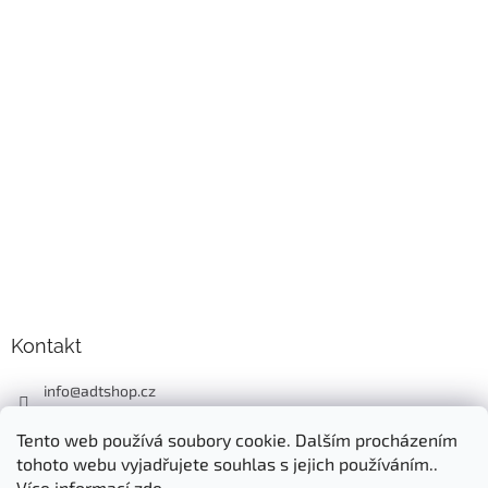
Kontakt
info
@
adtshop.cz
+420606618099
Tento web používá soubory cookie. Dalším procházením
+420724549949
tohoto webu vyjadřujete souhlas s jejich používáním..
Více informací
zde
.