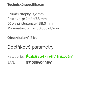
Technické specifikace:
Průměr stopky: 3,2 mm
Pracovní průměr: 7,8 mm
Délka příslušenství: 38,0 mm
Maximální ot/min: 30.000 ot/min
Obsah balení:
2 ks
Doplňkové parametry
Kategorie
:
Řezbářství / rytí / frézování
EAN
:
8710364044641
Z
á
p
a
t
í