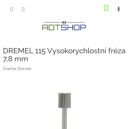
Přejít
NÁKUP
na
obsah
KOŠÍK
DREMEL 115 Vysokorychlostní fréza
7,8 mm
Značka:
Dremel