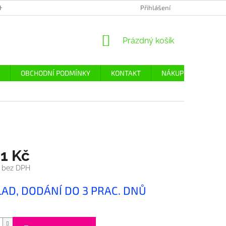
H ÚDAJŮ
Přihlášení
NÁKUPNÍ
Prázdný košík
KOŠÍK
OBCHODNÍ PODMÍNKY
KONTAKT
NÁKUP
DOPRA
61 Kč
č bez DPH
LAD, DODÁNÍ DO 3 PRAC. DNŮ