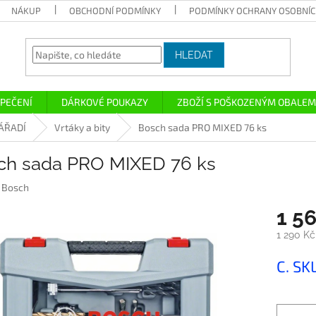
NÁKUP
OBCHODNÍ PODMÍNKY
PODMÍNKY OCHRANY OSOBNÍC
HLEDAT
PEČENÍ
DÁRKOVÉ POUKAZY
ZBOŽÍ S POŠKOZENÝM OBALEM
ÁŘADÍ
Vrtáky a bity
Bosch sada PRO MIXED 76 ks
ch sada PRO MIXED 76 ks
:
Bosch
1 5
1 290 K
Měrná
C. SK
cena: