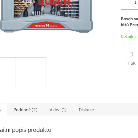
Bosch sa
bitů Pre
Detailní
TISK
s
Podobné (2)
Videa (1)
Diskuze
ailní popis produktu