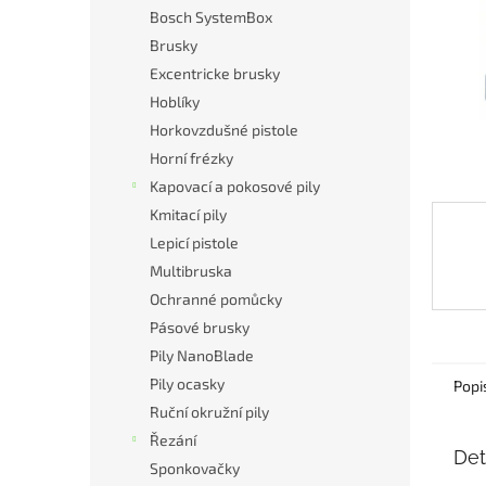
n
Bosch SystemBox
e
Brusky
l
Excentricke brusky
Hoblíky
Horkovzdušné pistole
Horní frézky
Kapovací a pokosové pily
Kmitací pily
Lepicí pistole
Multibruska
Ochranné pomůcky
Pásové brusky
Pily NanoBlade
Pily ocasky
Popi
Ruční okružní pily
Řezání
Det
Sponkovačky