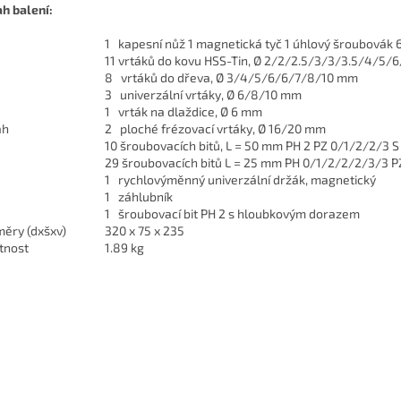
h balení:
1 kapesní nůž 1 magnetická tyč 1 úhlový šroubovák
11 vrtáků do kovu HSS-Tin, Ø 2/2/2.5/3/3/3.5/4/5
8 vrtáků do dřeva, Ø 3/4/5/6/6/7/8/10 mm
3 univerzální vrtáky, Ø 6/8/10 mm
1 vrták na dlaždice, Ø 6 mm
ah
2 ploché frézovací vrtáky, Ø 16/20 mm
10 šroubovacích bitů, L = 50 mm PH 2 PZ 0/1/2/2/3 S
29 šroubovacích bitů L = 25 mm PH 0/1/2/2/2/3/3
1 rychlovýměnný univerzální držák, magnetický
1 záhlubník
1 šroubovací bit PH 2 s hloubkovým dorazem
ěry (dxšxv)
320 x 75 x 235
tnost
1.89 kg