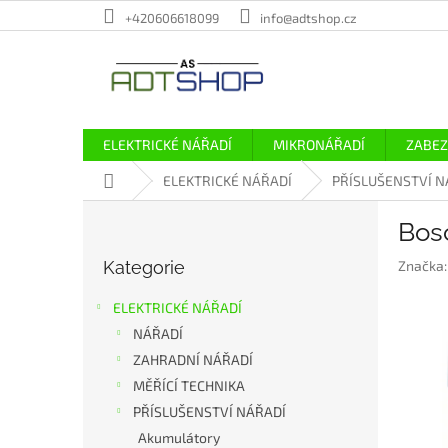
Přejít
+420606618099
info@adtshop.cz
na
obsah
ELEKTRICKÉ NÁŘADÍ
MIKRONÁŘADÍ
ZABEZ
Domů
ELEKTRICKÉ NÁŘADÍ
PŘÍSLUŠENSTVÍ N
P
Bos
o
Přeskočit
s
Kategorie
Značka
kategorie
t
r
ELEKTRICKÉ NÁŘADÍ
a
NÁŘADÍ
n
ZAHRADNÍ NÁŘADÍ
n
í
MĚŘÍCÍ TECHNIKA
p
PŘÍSLUŠENSTVÍ NÁŘADÍ
a
Akumulátory