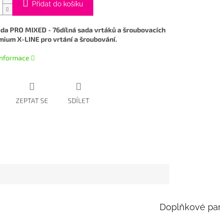
Přidat do košíku
da PRO MIXED - 76dílná sada vrtáků a šroubovacích
mium X-LINE pro vrtání a šroubování.
 informace
ZEPTAT SE
SDÍLET
Doplňkové pa