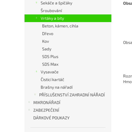
Sekáče a špičáky
Obsa
Šroubování
Vrtáky a bity
Beton, kámen, cihla
Dřevo
Kov
Obs
Sady
SDS Plus
SDS Max
Vysavače
Rozm
Čisticí kartáč
Hmo
Brašny na nářadí
PŘÍSLUŠENSTVÍ ZAHRADNÍ NÁŘADÍ
MIKRONÁŘADÍ
ZABEZPEČENÍ
DÁRKOVÉ POUKAZY