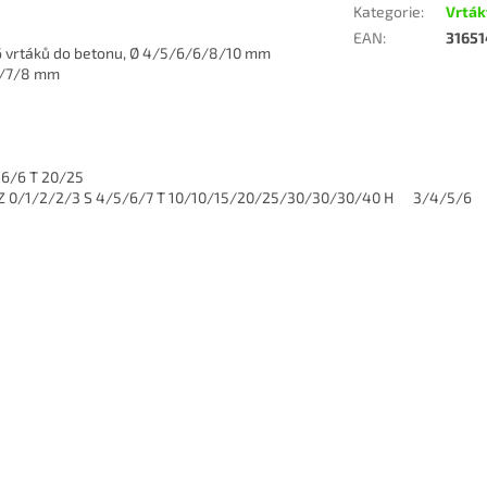
Kategorie
:
Vrták
EAN
:
3165
 6 vrtáků do betonu, Ø 4/5/6/6/8/10 mm
/6/7/8 mm
 6/6 T 20/25
 PZ 0/1/2/2/3 S 4/5/6/7 T 10/10/15/20/25/30/30/30/40 H 3/4/5/6