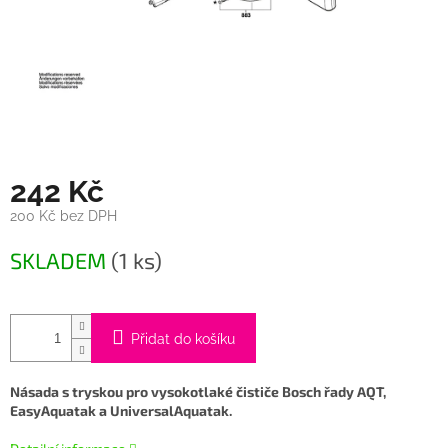
242 Kč
200 Kč bez DPH
Měrná
SKLADEM
(1 ks)
cena:
Přidat do košíku
Násada s tryskou pro vysokotlaké čističe Bosch řady AQT,
EasyAquatak a UniversalAquatak.