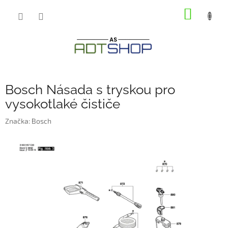
Přejít
NÁKUP
na
obsah
KOŠÍK
Bosch Násada s tryskou pro
vysokotlaké čističe
Značka:
Bosch