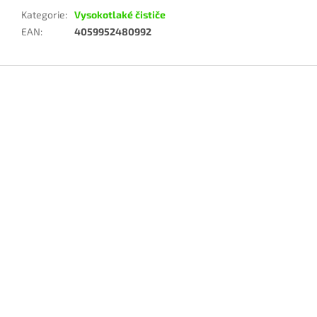
Kategorie
:
Vysokotlaké čističe
EAN
:
4059952480992
Z
á
p
a
t
í