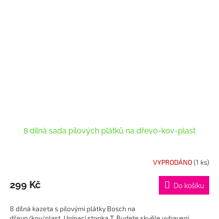
8 dílná sada pilových plátků na dřevo-kov-plast
VYPRODÁNO
(1 ks)
299 Kč
Do košíku
8 dílná kazeta s pilovými plátky Bosch na
dřevo/kov/plast. Upínací stopka T. Budete skvěle vybaveni