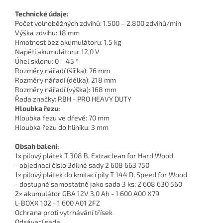
Technické údaje:
Počet volnoběžných zdvihů: 1.500 – 2.800 zdvihů/min
Výška zdvihu: 18 mm
Hmotnost bez akumulátoru: 1.5 kg
Napětí akumulátoru: 12,0 V
Úhel sklonu: 0 – 45 °
Rozměry nářadí (šířka): 76 mm
Rozměry nářadí (délka): 218 mm
Rozměry nářadí (výška): 168 mm
Řada značky: RBH - PRO HEAVY DUTY
Hloubka řezu:
Hloubka řezu ve dřevě: 70 mm
Hloubka řezu do hliníku: 3 mm
Obsah balení:
1x pilový plátek T 308 B, Extraclean for Hard Wood
- objednací číslo 3dílné sady 2 608 663 750
1× pilový plátek do kmitací pily T 144 D, Speed for Wood
- dostupné samostatně jako sada 3 ks: 2 608 630 560
2× akumulátor GBA 12V 3,0 Ah - 1 600 A00 X79
L-BOXX 102 - 1 600 A01 2FZ
Ochrana proti vytrhávání třísek
Odsávací sada