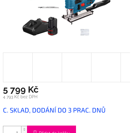
5 799 Kč
4 793 Kč bez DPH
Měrná
C. SKLAD, DODÁNÍ DO 3 PRAC. DNŮ
cena: