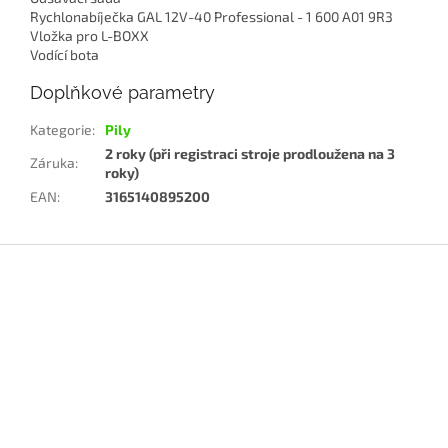
Rychlonabíječka GAL 12V-40 Professional - 1 600 A01 9R3
Vložka pro L-BOXX
Vodící bota
Doplňkové parametry
Kategorie
:
Pily
2 roky (při registraci stroje prodloužena na 3
Záruka
:
roky)
EAN
:
3165140895200
Z
á
p
a
t
í