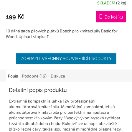
SKLADEM
(2 ks)
199 Kč
Do košíku
10 dílná sada pilových plátků Bosch pro kmitací pily Basic for
Wood. Upínací stopka T.
ZOBRAZIT VŠECHNY SOUVISEJÍCÍ PRODUKTY
Popis
Podobné (16)
Diskuze
Detailní popis produktu
Extrémně kompaktní a lehká 12V profesionální
akumulátorová kmitací pila. Mimořádně kompaktní, lehká
akumulátorová kmitací pila pro perfektní manipulaci a
průchodnost křivkovými řezy. Vysoký výkon: vysoká rychlost
řezání a dlouhá doba chodu. Rukojeť lze uchopit obzvláště
blízko řezné čáry, takže jsou možné mimořádně přesné řezy.