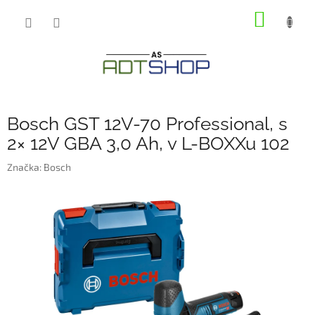
Přejít
NÁKUP
na
obsah
KOŠÍK
Bosch GST 12V-70 Professional, s
2× 12V GBA 3,0 Ah, v L-BOXXu 102
Značka:
Bosch