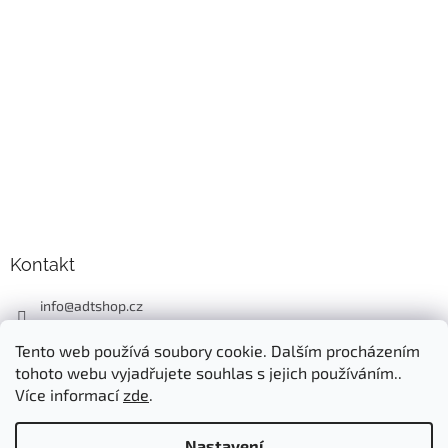
Kontakt
info
@
adtshop.cz
+420606618099
Tento web používá soubory cookie. Dalším procházením
+420724549949
tohoto webu vyjadřujete souhlas s jejich používáním..
Více informací
zde
.
Nastavení