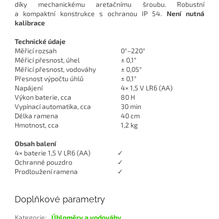
díky mechanickému aretačnímu šroubu. Robustní
a kompaktní konstrukce s ochranou IP 54.
Není nutná
kalibrace
Technické údaje
Měřicí rozsah
0°–220°
Měřicí přesnost, úhel
± 0,1°
Měřicí přesnost, vodováhy
± 0,05°
Přesnost výpočtu úhlů
± 0,1°
Napájení
4× 1,5 V LR6 (AA)
Výkon baterie, cca
80 H
Vypínací automatika, cca
30 min
Délka ramena
40 cm
Hmotnost, cca
1,2 kg
Obsah balení
4× baterie 1,5 V LR6 (AA)
✓
Ochranné pouzdro
✓
Prodloužení ramena
✓
Doplňkové parametry
Kategorie
:
Úhloměry a vodováhy