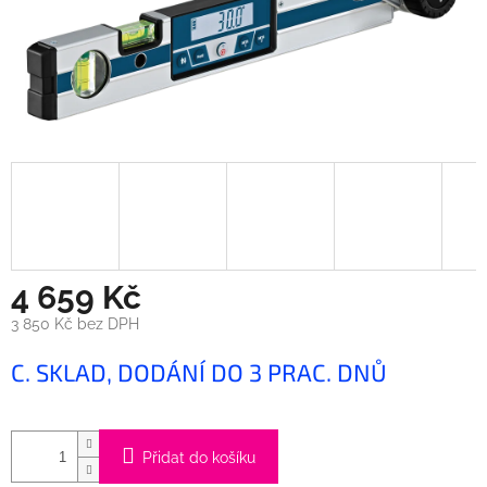
4 659 Kč
3 850 Kč bez DPH
Měrná
C. SKLAD, DODÁNÍ DO 3 PRAC. DNŮ
cena:
Přidat do košíku