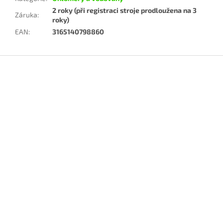
2 roky (při registraci stroje prodloužena na 3
Záruka
:
roky)
EAN
:
3165140798860
Z
á
p
a
t
í