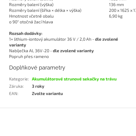
Rozměry balení (výška)
136 mm
Rozměry balení (šířka × délka × výška)
200 x 1625 x 
Hmotnost včetně obalu
6,90 kg
o 90° otočná žací hlava
Rozsah dodávky:
1× lithium-iontový akumulátor 36 V / 2,0 Ah -
dle zvolené
varianty
Nabíječka AL 36V-20 -
dle zvolené varianty
Popruh přes rameno
Doplňkové parametry
Kategorie
:
Akumulátorové strunové sekačky na trávu
Záruka
:
3 roky
EAN
:
Zvolte variantu
Z
á
p
a