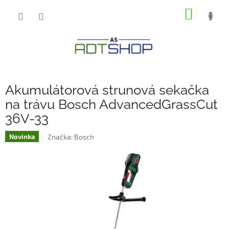
Přejít
NÁKUP
na
obsah
KOŠÍK
Akumulátorová strunová sekačka
na trávu Bosch AdvancedGrassCut
36V-33
Značka:
Bosch
Novinka