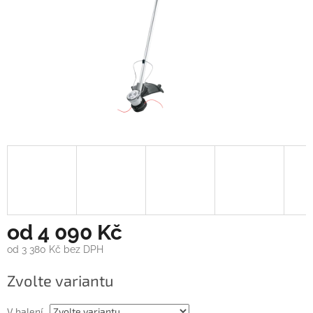
od
4 090 Kč
od
3 380 Kč
bez DPH
Měrná
Zvolte variantu
cena:
V balení