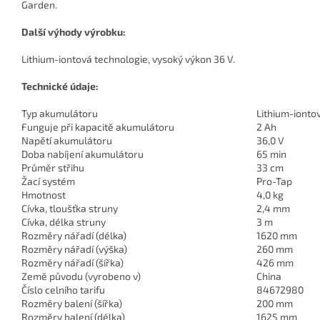
Garden.
Další výhody výrobku:
Lithium-iontová technologie, vysoký výkon 36 V.
Technické údaje:
Typ akumulátoru
Lithium-ionto
Funguje při kapacitě akumulátoru
2 Ah
Napětí akumulátoru
36,0 V
Doba nabíjení akumulátoru
65 min
Průměr střihu
33 cm
Žací systém
Pro-Tap
Hmotnost
4,0 kg
Cívka, tloušťka struny
2,4 mm
Cívka, délka struny
3 m
Rozměry nářadí (délka)
1620 mm
Rozměry nářadí (výška)
260 mm
Rozměry nářadí (šířka)
426 mm
Země původu (vyrobeno v)
China
Číslo celního tarifu
84672980
Rozměry balení (šířka)
200 mm
Rozměry balení (délka)
1625 mm