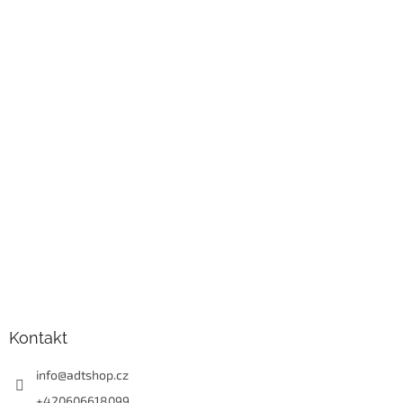
Kontakt
info
@
adtshop.cz
+420606618099