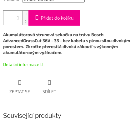
Přidat do košíku
Akumulátorová strunová sekačka na trávu Bosch
AdvancedGrassCut 36V - 33 - bez kabelu s plnou silou divokým
porostem.
Zkroťte přerostlá divoká zákoutí s výkonným
akumulátorovým vyžínačem.
Detailní informace
ZEPTAT SE
SDÍLET
Související produkty