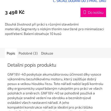
C. SKLAD, DODÁNÍ DO 3 PRAC. DNŮ
3 498 Kč
Do košíku
Dlouhá životnost při práci s různými stavebními
materiály.Segmenty s nízkým třením navržené pro minimalizaci
opotřebení. Balení obsahuje 10 kusů
Popis
Podobné (3)
Diskuze
Detailní popis produktu
GNF18V-40 poskytuje akumulátorovou účinnost díky vysoce
výkonnému bezuhlíkovému motoru, který zajišťuje dobrý
posuv a velkou hloubku řezu. Toto nářadí nabízí lepší kontrolu
díky ergonomicky uspořádaným rukojetím pro práci ve všech
polohách a směrech. GNF18V-40 se pohodlně používá a
poskytuje snadné vedení na obrobku a beznástrojové
ovládání všech nastavení nářadí. A jeho
kompaktní konstrukce nářadí je ideální pro práci blízko