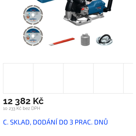
12 382 Kč
10 233 Kč bez DPH
Měrná
C. SKLAD, DODÁNÍ DO 3 PRAC. DNŮ
cena: