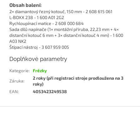
Obsah balení:
2× diamantový řezný kotouč, 150 mm - 2 608 615 061
L-BOXX 238 - 1 600 A01 2G2
Rychloupínací matice - 2 608 000 684
Sada dílů napínače (1× montážní příruba, 22,23 mm + 4×
distanční kotouč 6 mm + 3× distanční kotouč 4 mm) - 1 600
A03 NK2
Štípací nástroj - 3 607 959 005
Doplňkové parametry
Kategorie
:
Frézky
2 roky (při registraci stroje prodloužena na 3
Záruka
:
roky)
EAN
:
4053423249538
Z
á
p
a
t