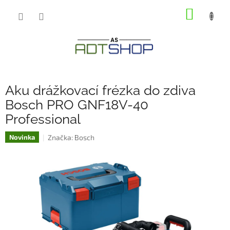
Přejít
NÁKUP
na
obsah
KOŠÍK
Aku drážkovací frézka do zdiva
Bosch PRO GNF18V-40
Professional
Značka:
Bosch
Novinka