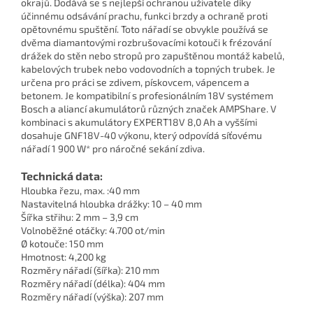
okrajů. Dodává se s nejlepší ochranou uživatele díky
účinnému odsávání prachu, funkci brzdy a ochraně proti
opětovnému spuštění. Toto nářadí se obvykle používá se
dvěma diamantovými rozbrušovacími kotouči k frézování
drážek do stěn nebo stropů pro zapuštěnou montáž kabelů,
kabelových trubek nebo vodovodních a topných trubek. Je
určena pro práci se zdivem, pískovcem, vápencem a
betonem. Je kompatibilní s profesionálním 18V systémem
Bosch a aliancí akumulátorů různých značek AMPShare. V
kombinaci s akumulátory EXPERT18V 8,0 Ah a vyššími
dosahuje GNF18V-40 výkonu, který odpovídá síťovému
nářadí 1 900 W* pro náročné sekání zdiva.
Technická data:
Hloubka řezu, max. :40 mm
Nastavitelná hloubka drážky: 10 – 40 mm
Šířka střihu: 2 mm – 3,9 cm
Volnoběžné otáčky: 4.700 ot/min
Ø kotouče: 150 mm
Hmotnost: 4,200 kg
Rozměry nářadí (šířka): 210 mm
Rozměry nářadí (délka): 404 mm
Rozměry nářadí (výška): 207 mm