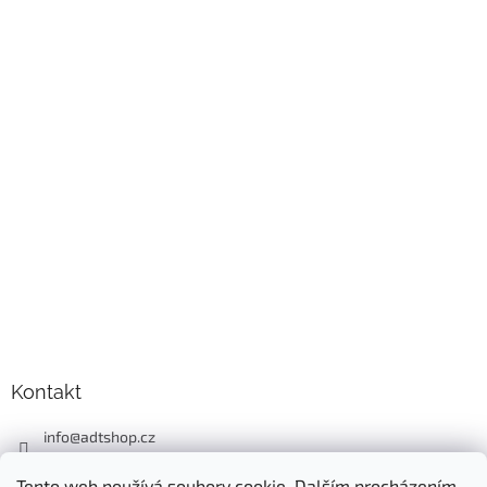
Kontakt
info
@
adtshop.cz
+420606618099
Tento web používá soubory cookie. Dalším procházením