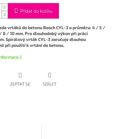
Přidat do košíku
sada vrtáků do betonu Bosch CYL-3 o průměru: 4 / 5 /
7 / 8 / 10 mm. Pro dlouhodobý výkon při práci
m. Spirálový vrták CYL-3 zaručuje dlouhou
t při použití k vrtání do betonu.
 informace
ZEPTAT SE
SDÍLET