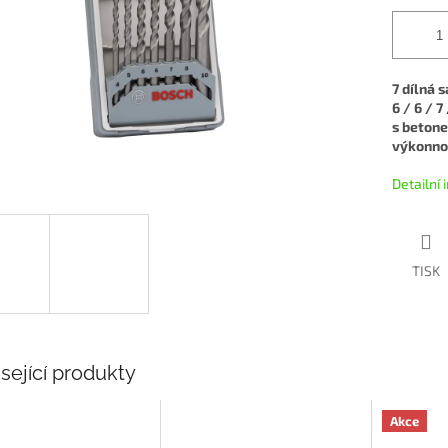
7 dílná 
6 / 6 / 
s betone
výkonnos
Detailní
TISK
sející produkty
Akce