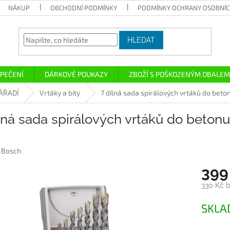
NÁKUP
OBCHODNÍ PODMÍNKY
PODMÍNKY OCHRANY OSOBNÍC
HLEDAT
PEČENÍ
DÁRKOVÉ POUKAZY
ZBOŽÍ S POŠKOZENÝM OBALEM
ÁŘADÍ
Vrtáky a bity
7 dílná sada spirálových vrtáků do be
ílná sada spirálových vrtáků do beto
:
Bosch
399
330 Kč 
Měrná
SKL
cena: