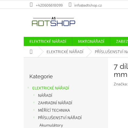
Přejít
+420606618099
info@adtshop.cz
na
obsah
ELEKTRICKÉ NÁŘADÍ
MIKRONÁŘADÍ
ZABEZ
Domů
ELEKTRICKÉ NÁŘADÍ
PŘÍSLUŠENSTVÍ N
P
7 d
o
Přeskočit
s
mm
Kategorie
kategorie
t
Značka
r
ELEKTRICKÉ NÁŘADÍ
a
NÁŘADÍ
n
ZAHRADNÍ NÁŘADÍ
n
í
MĚŘÍCÍ TECHNIKA
p
PŘÍSLUŠENSTVÍ NÁŘADÍ
a
Akumulátory