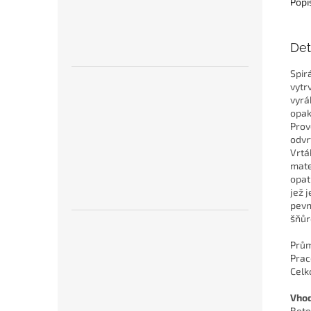
Popi
Det
Spir
vytr
vyrá
opak
Prov
odvrt
Vrtá
mate
opat
jež 
pevn
šňůr
Průmě
Prac
Celk
Vhod
Beto