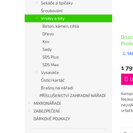
Sekáče a špičáky
Šroubování
Vrtáky a bity
Beton, kámen, cihla
Dřevo
Bosc
Kov
Profe
Sady
C. S
SDS Plus
SDS Max
1 79
Vysavače
D
Čisticí kartáč
Brašny na nářadí
Kompa
PŘÍSLUŠENSTVÍ ZAHRADNÍ NÁŘADÍ
Nejko
MIKRONÁŘADÍ
nejvýk
vrtačk
ZABEZPEČENÍ
a výk
DÁRKOVÉ POUKAZY
přest
ovlada