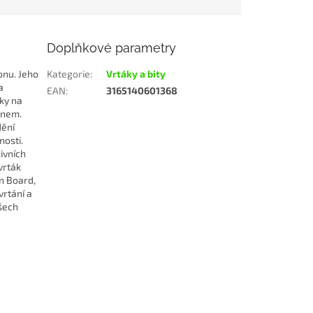
Doplňkové parametry
onu. Jeho
Kategorie
:
Vrtáky a bity
a
EAN
:
3165140601368
ky na
onem.
dění
nosti.
ivních
vrták
n Board,
vrtání a
šech