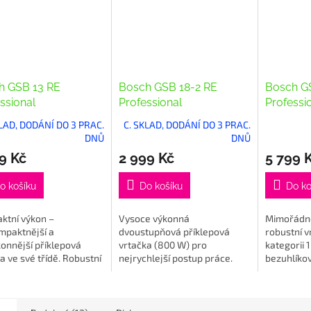
h GSB 13 RE
Bosch GSB 18-2 RE
Bosch G
ssional
Professional
Professi
KLAD, DODÁNÍ DO 3 PRAC.
C. SKLAD, DODÁNÍ DO 3 PRAC.
DNŮ
DNŮ
9 Kč
2 999 Kč
5 799 
o košíku
Do košíku
Do ko
ktní výkon –
Vysoce výkonná
Mimořádně
mpaktnější a
dvoustupňová příklepová
robustní v
onnější příklepová
vrtačka (800 W) pro
kategorii 1
a ve své třídě. Robustní
nejrychlejší postup práce.
bezuhlíko
onný motor 600 W a
Robustní kovový kryt
funkcí pří
o mimořádně snadno
převodovky pro dlouhou
s celokovo
telná. Verze v kartonu.
životnost. Mechanická
a maximáln
bezpečnostní spojka...