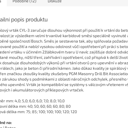
s
Podobné (12)
Diskuze
ailní popis produktu
álový vrták CYL-3 zaručuje dlouhou výkonnost při použití k vrtání do bet
valost je výsledkem velmi trvanlivé karbidové směsi speciálně vyvinuté 
běné společností Bosch. Směs je sestavena tak, aby splňovala požadav
ované použití a nabízí vysokou odolnost vůči opotřebení při práci s bet
edení vrtáku v účinném 2žlábkovém tvaru U navíc zajišťuje dobré odvá
ané moučky, nižší tření, zahřívání i opotřebení, což přispívá k delší život
k dosahuje dlouhodobých výkonů při vrtání otvorů pro upevnění v abraz
riálech, jako je beton či přírodní kámen. Jako důkaz kvality je spirálový 
řen značkou zkoušky kvality zkušebny PGM Masonry Drill Bit Associatio
je zárukou shody s podmínkami z oblasti náročných odchylek, přesného 
ého upevnění. Vrták je kompatibilní se systémy s válcovým vřetenem v
ových i akumulátorových příklepových vrtaček.
r mm: 4,0; 5,0; 6,0; 6,0; 7,0; 8,0; 10,0
ovní délka mm: 40; 50; 60; 60; 60; 80; 80
ová délka mm: 75; 85; 100; 100; 100; 120; 120
né na:
n | Beton