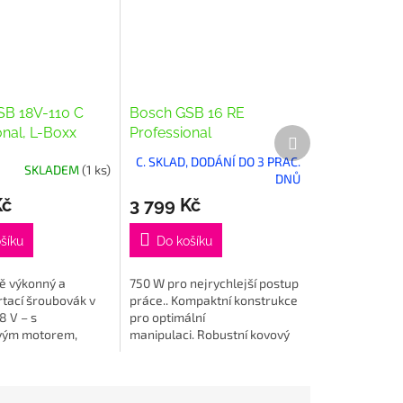
SB 18V-110 C
Bosch GSB 16 RE
onal, L-Boxx
Professional
Další
produkt
C. SKLAD, DODÁNÍ DO 3 PRAC.
SKLADEM
(1 ks)
DNŮ
Kč
3 799 Kč
šíku
Do košíku
 výkonný a
750 W pro nejrychlejší postup
rtací šroubovák v
práce.. Kompaktní konstrukce
8 V – s
pro optimální
vým motorem,
manipulaci. Robustní kovový
klepového vrtání,
kryt převodovky pro dlouhou
vým sklíčidlem
životnost.
ím krouticím...