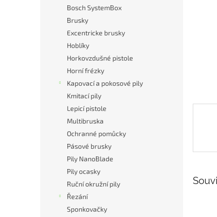
n
Bosch SystemBox
e
Brusky
l
Excentricke brusky
Hoblíky
Horkovzdušné pistole
Horní frézky
Kapovací a pokosové pily
Kmitací pily
Lepicí pistole
Multibruska
Ochranné pomůcky
Pásové brusky
Pily NanoBlade
Pily ocasky
Souvi
Ruční okružní pily
Řezání
Sponkovačky