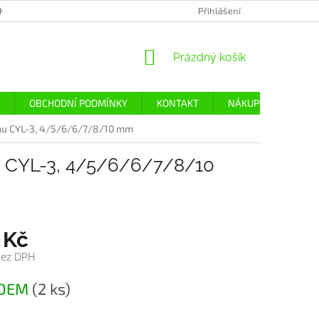
H ÚDAJŮ
Přihlášení
NÁKUPNÍ
Prázdný košík
KOŠÍK
OBCHODNÍ PODMÍNKY
KONTAKT
NÁKUP
DOPRA
tonu CYL-3, 4/5/6/6/7/8/10 mm
nu CYL-3, 4/5/6/6/7/8/10
 Kč
bez DPH
ADEM
(2 ks)