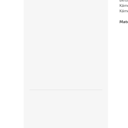
Káme
Káme
Mate