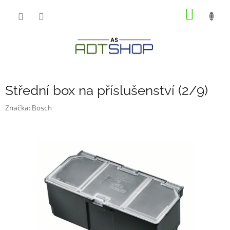
Přejít
NÁKUP
na
obsah
KOŠÍK
Střední box na příslušenství (2/9)
Značka:
Bosch