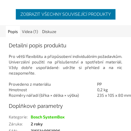
ZOBRAZIT VŠECHNY SOUVISEJÍCÍ PRODUKTY
Popis
Videa (1)
Diskuze
Detailní popis produktu
Pro větší flexibilitu a přizpůsobení individuálním požadavkům.
Univerzální použití: na příslušenství a spotřební materiál.
Vždy dobře uspořádané: udržte si přehled a na nic
nezapomeňte.
Provedeno z materiálu
PP
Hmotnost
0,2 kg
Rozměry nářadí (šířka × délka × výška)
235 x 105 x 80 mm
Doplňkové parametry
Kategorie
:
Bosch SystemBox
Záruka
:
2 roky
EAN
:
3165140951906