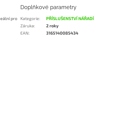
Doplňkové parametry
eální pro
Kategorie
:
PŘÍSLUŠENSTVÍ NÁŘADÍ
Záruka
:
2 roky
EAN
:
3165140085434