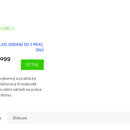
h IXO 7
KLAD, DODÁNÍ DO 3 PRAC.
DNŮ
 099
DETAIL
 výkonný a praktický
látorový šroubovák
erzální nářadí na práce
 domu.
s
Diskuze