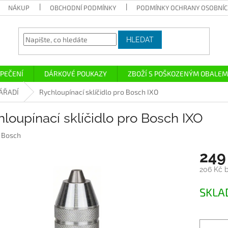
NÁKUP
OBCHODNÍ PODMÍNKY
PODMÍNKY OCHRANY OSOBNÍC
HLEDAT
PEČENÍ
DÁRKOVÉ POUKAZY
ZBOŽÍ S POŠKOZENÝM OBALEM
ÁŘADÍ
Rychloupínací sklíčidlo pro Bosch IXO
loupínací sklíčidlo pro Bosch IXO
:
Bosch
249
206 Kč 
Měrná
SKL
cena: