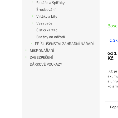
Sekáče a špičáky
Šroubování
Vrtáky a bity
Vysavače
Bosc
Čisticí kartáč
Brašny na nářadí
C. S
PŘÍSLUŠENSTVÍ ZAHRADNÍ NÁŘADÍ
MIKRONÁŘADÍ
1
od
Kč
ZABEZPEČENÍ
DÁRKOVÉ POUKAZY
IXO je
akumu
a univ
kolem
Popi