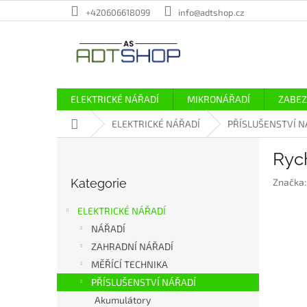
Přejít
+420606618099
info@adtshop.cz
na
obsah
ELEKTRICKÉ NÁŘADÍ
MIKRONÁŘADÍ
ZABEZ
Domů
ELEKTRICKÉ NÁŘADÍ
PŘÍSLUŠENSTVÍ N
P
Rych
o
Přeskočit
s
Kategorie
Značka
kategorie
t
r
ELEKTRICKÉ NÁŘADÍ
a
NÁŘADÍ
n
ZAHRADNÍ NÁŘADÍ
n
í
MĚŘÍCÍ TECHNIKA
p
PŘÍSLUŠENSTVÍ NÁŘADÍ
a
Akumulátory