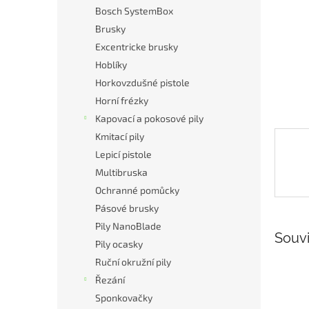
n
Bosch SystemBox
e
Brusky
l
Excentricke brusky
Hoblíky
Horkovzdušné pistole
Horní frézky
Kapovací a pokosové pily
Kmitací pily
Lepicí pistole
Multibruska
Ochranné pomůcky
Pásové brusky
Pily NanoBlade
Souvi
Pily ocasky
Ruční okružní pily
Řezání
Sponkovačky