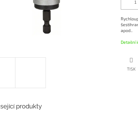
Rychloup
šestihra
apod..
Detailní
TISK
sející produkty