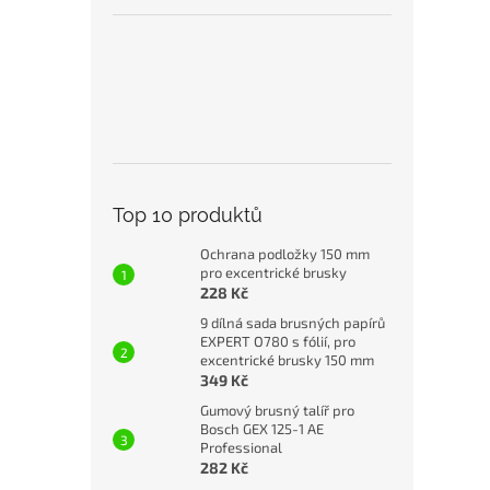
Top 10 produktů
Ochrana podložky 150 mm
pro excentrické brusky
228 Kč
9 dílná sada brusných papírů
EXPERT O780 s fólií, pro
excentrické brusky 150 mm
349 Kč
Gumový brusný talíř pro
Bosch GEX 125-1 AE
Professional
282 Kč