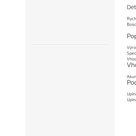
Det
Rych
Bosc
Pop
Výro
Spec
Vhod
Vh
Akum
Pod
Upín
Upín