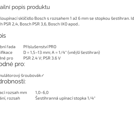
ailní popis produktu
loupínací sklíčidlo Bosch s rozsahem 1 až 6 mm se stopkou šestihran. Id
h PSR 2,4, Bosch PSR 3,6, Bosch IXO apod..
is
bní řada
Příslušenství PRO
ifikace
D = 1,5–13 mm; A = 1/4" (vnější šestihran)
né pro
PSR 2.4 V; PSR 3.6 V
odné pro:
ulátorový šroubovák
✓
robnosti:
ací rozsah mm
1,0–6,0
ání, rozsah
Šestihranná upínací stopka 1/4"