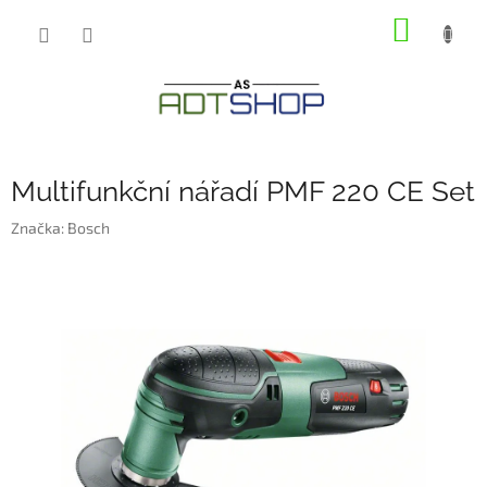
Přejít
NÁKUP
na
obsah
KOŠÍK
Multifunkční nářadí PMF 220 CE Set
Značka:
Bosch