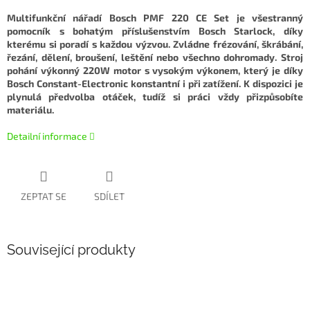
Multifunkční nářadí Bosch PMF 220 CE Set je všestranný
pomocník s bohatým příslušenstvím Bosch Starlock, díky
kterému si poradí s každou výzvou. Zvládne frézování, škrábání,
řezání, dělení, broušení, leštění nebo všechno dohromady. Stroj
pohání výkonný 220W motor s vysokým výkonem, který je díky
Bosch Constant-Electronic konstantní i při zatížení. K dispozici je
plynulá předvolba otáček, tudíž si práci vždy přizpůsobíte
materiálu.
Detailní informace
ZEPTAT SE
SDÍLET
Související produkty