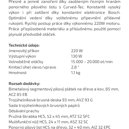
Přesné a jemné zanoření díky zaobleným řezným hranám
ponorného pilového listu s Curved-Tec. Konstantě vysoký
výkon i při zatížení díky konstantní elektronice Bosch.
Optimální vedení díky volitelnému připevnění přídavné
rukojeti. Rychlý postup práce díky výkonnému 220W motoru.
Práce přizpůsobená materiálu a příslušnému použití pomocí
plynulé předvolbě otáček.
Technické údaje:
Jmenovitý příkon
220 W
Výstupní výkon
130 W
Volnoběžné otáčky
15.000 – 20.000 ot/min
Kmitací úhel vlevo/vpravo
2,8 °
Hmotnost
1,1 kg
Rozsah dodávky:
Bimetalový segmentový pilový plátek na dřevo a kov, 85 mm,
ACZ 85 EB
Trojúhelníková brusná deska 93 mm, AVZ 93 G
Sada trojúhelníkových brusných papírů
Odsávání prachu
Pružná škrabka HCS, 52 x 45 mm, ATZ 52 SFC
Multifunkční nůž HCS, 24 x 11 mm, ASZ 32 SC
Ponorný pilový list HCS na dřevo, 32 × 40 mm, AIZ 32 EPC