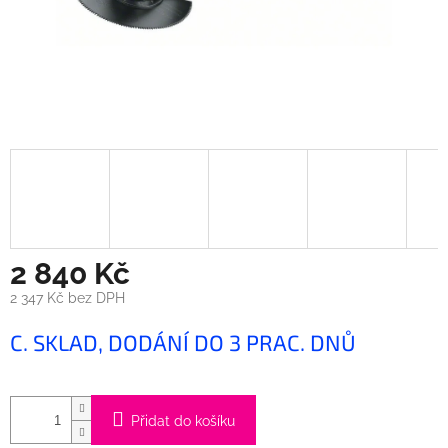
2 840 Kč
2 347 Kč bez DPH
Měrná
C. SKLAD, DODÁNÍ DO 3 PRAC. DNŮ
cena:
Přidat do košíku