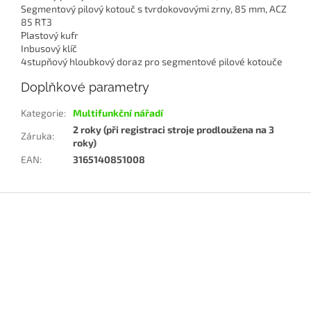
Segmentový pilový kotouč s tvrdokovovými zrny, 85 mm, ACZ
85 RT3
Plastový kufr
Inbusový klíč
4stupňový hloubkový doraz pro segmentové pilové kotouče
Doplňkové parametry
Kategorie
:
Multifunkční nářadí
2 roky (při registraci stroje prodloužena na 3
Záruka
:
roky)
EAN
:
3165140851008
Z
á
p
a
t
í