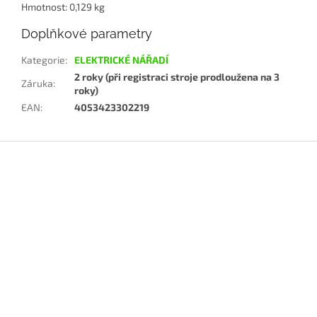
Hmotnost: 0,129 kg
Doplňkové parametry
Kategorie
:
ELEKTRICKÉ NÁŘADÍ
2 roky (při registraci stroje prodloužena na 3
Záruka
:
roky)
EAN
:
4053423302219
Z
á
p
a
t
í