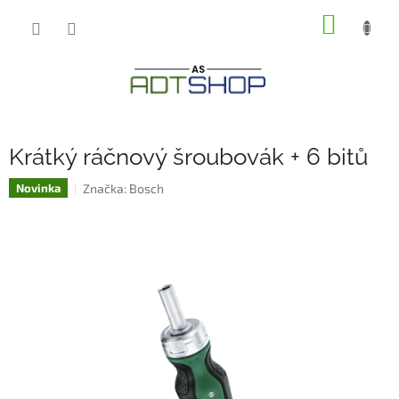
Přejít
NÁKUP
na
obsah
KOŠÍK
Krátký ráčnový šroubovák + 6 bitů
Značka:
Bosch
Novinka