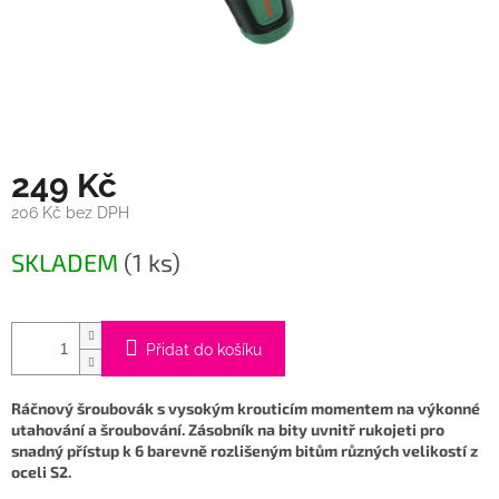
249 Kč
206 Kč bez DPH
Měrná
SKLADEM
(1 ks)
cena:
Přidat do košíku
Ráčnový šroubovák s vysokým krouticím momentem na výkonné
utahování a šroubování. Zásobník na bity uvnitř rukojeti pro
snadný přístup k 6 barevně rozlišeným bitům různých velikostí z
oceli S2.