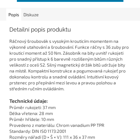
Popis
Diskuze
Detailní popis produktu
Ráčnový šroubovák s vysokým krouticím momentem na
výkonné utahování a šroubování. Funkce ráčny s 36 zuby pro
krouticí moment až 50 Nm. Zásobník na bity uvnitř rukojeti
pro snadný přístup k 6 barevně rozlišeným bitům různých
velikostí z oceli S2. Silný magnetický držák bitů udržuje bity
na místě. Kompaktní konstrukce a pogumovaná rukojeť pro
dokonalou kontrolu a snadné ovládání. Intuitivní kovový
prstenec pro přepínání mezi levou a pravou polohou a
středním ručním ovládáním.
Technické údaje:
Průměr rukojeti: 37 mm
Délka vřetena: 28 mm
Průměr hřídele: 10 mm
Provedeno z materiálu: Chrom vanadium PP TPR
Standardy: DIN ISO 1173:2001
Rozměry nářadí (D × Š × V): 111 x 36 x 37 mm