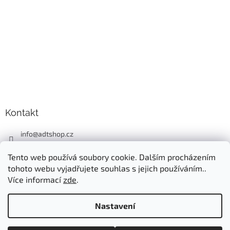
Kontakt
info
@
adtshop.cz
+420606618099
Tento web používá soubory cookie. Dalším procházením
+420724549949
tohoto webu vyjadřujete souhlas s jejich používáním..
Více informací
zde
.
Nastavení
Vytvořil Shoptet