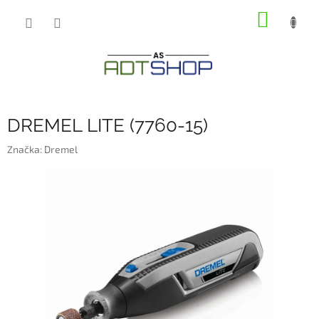
Přejít
NÁKUP
na
obsah
KOŠÍK
DREMEL LITE (7760-15)
Značka:
Dremel