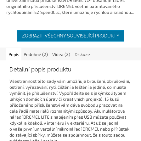
Univerzální sada příslušenství DREMEL 724 obsahuje 150 ks
originálního příslušenství DREMEL včetně patentovaného
rychloupínání EZ SpeedClic, které umožňuje rychlou a snadnou...
ZOBRAZIT VŠECHNY SOUVISEJÍCÍ PRODUKTY
Popis
Podobné (2)
Videa (2)
Diskuze
Detailní popis produktu
Všestrannost této sady vám umožňuje broušení, obrušování,
ostření, vyřezávání, rytí, čištění a leštění a jediné, co musíte
vyměnit, je příslušenství. Vypořádejte se s jakýmkoli typem
lehkých domácích úprav či kreativních projektů. 15 kusů
přiloženého příslušenství vám dává svobodu pracovat na
celé řadě materiálů rozmanitými způsoby. Akumulátorové
nářadí DREMEL LITE s nabíjením přes USB můžete používat
kdykoli a kdekoli, v interiéru i v exteriéru. Ať už se jedná
o vaše první univerzální mikronářadí DREMEL nebo přírůstek
do stávající sbírky, můžete se spolehnout, že s touto sadou
zvládnete každý projekt.