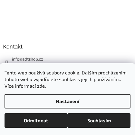
Kontakt
info
@
adtshop.cz
+420606618099
Tento web používá soubory cookie. Dalším procházením
+420724549949
tohoto webu vyjadřujete souhlas s jejich používáním..
Více informací
zde
.
Nastavení
Vytvořil Shoptet
Odmítnout
Souhlasím
Copyright 2026
ADT SHOP
. Všechna práva vyhrazena.