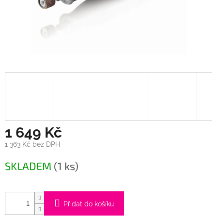
1 649 Kč
1 363 Kč bez DPH
Měrná
SKLADEM
(1 ks)
cena:
Přidat do košíku