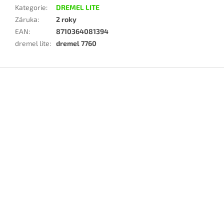
Kategorie
:
DREMEL LITE
Záruka
:
2 roky
EAN
:
8710364081394
dremel lite
:
dremel 7760
Z
á
p
a
t
í